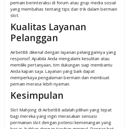
pemain berinteraksi di forum atau grup media sosial
yang membahas tentang tips dan trik dalam bermain
slot.
Kualitas Layanan
Pelanggan
Airbet88 dikenal dengan layanan pelanggannya yang
responsif. Apabila Anda mengalami kesulitan atau
memiliki pertanyaan, tim dukungan siap membantu
Anda kapan saja. Layanan yang baik dapat
memperkaya pengalaman bermain dan membuat
pemain merasa lebih nyaman.
Kesimpulan
Slot Mahjong di Airbet88 adalah pilihan yang tepat
bagi mereka yang ingin merasakan sensasi
permainan slot dengan potensi kemenangan yang
besar, bahkan dengan taruhan minimal. Dengan bet