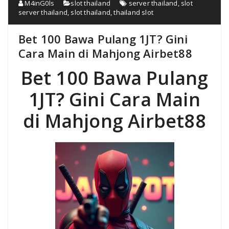
M4inG0ls
slot thailand
server thailand
,
slot
server thailand
,
slot thailand
,
thailand slot
Bet 100 Bawa Pulang 1JT? Gini
Cara Main di Mahjong Airbet88
Bet 100 Bawa Pulang
1JT? Gini Cara Main
di Mahjong Airbet88