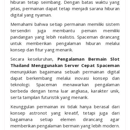
hiburan tetap seimbang. Dengan batas waktu yang
jelas, permainan dapat tetap menjadi sarana hiburan
digital yang nyaman.
Memahami bahwa setiap permainan memiliki sistem
tersendiri juga membantu pemain memiliki
pandangan yang lebih realistis. Spaceman dirancang
untuk memberikan pengalaman hiburan melalui
konsep dan fitur yang menarik.
Secara keseluruhan,
Pengalaman Bermain Slot
Thailand Menggunakan Server Cepat Spaceman
menunjukkan bagaimana sebuah permainan digital
dapat berkembang melalui inovasi konsep dan
teknologi. Spaceman menawarkan pengalaman
berbeda dengan tema luar angkasa, karakter unik,
serta tampilan futuristik yang menarik.
Keunggulan permainan ini tidak hanya berasal dari
konsep astronot yang kreatif, tetapi juga dari
bagaimana setiap elemen dirancang agar
memberikan pengalaman bermain yang lebih modern.