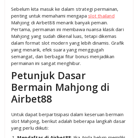
Sebelum kita masuk ke dalam strategi permainan,
penting untuk memahami mengapa
slot thailand
Mahjong di Airbet88 menarik banyak pemain.
Pertama, permainan ini membawa nuansa klasik dari
Mahjong yang sudah dikenal luas, tetapi dikemas
dalam format slot modern yang lebih dinamis. Grafik
yang menarik, efek suara yang menggugah
semangat, dan berbagai fitur bonus menjadikan
permainan ini sangat menghibur.
Petunjuk Dasar
Bermain Mahjong di
Airbet88
Untuk dapat berpartisipasi dalam keseruan bermain
slot Mahjong, berikut adalah beberapa langkah dasar
yang perlu diikuti:
Mendaftar di Airbet88
: Jika Anda belum memiliki