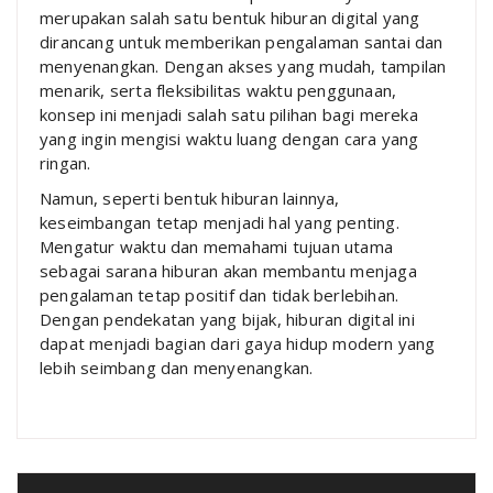
merupakan salah satu bentuk hiburan digital yang
dirancang untuk memberikan pengalaman santai dan
menyenangkan. Dengan akses yang mudah, tampilan
menarik, serta fleksibilitas waktu penggunaan,
konsep ini menjadi salah satu pilihan bagi mereka
yang ingin mengisi waktu luang dengan cara yang
ringan.
Namun, seperti bentuk hiburan lainnya,
keseimbangan tetap menjadi hal yang penting.
Mengatur waktu dan memahami tujuan utama
sebagai sarana hiburan akan membantu menjaga
pengalaman tetap positif dan tidak berlebihan.
Dengan pendekatan yang bijak, hiburan digital ini
dapat menjadi bagian dari gaya hidup modern yang
lebih seimbang dan menyenangkan.