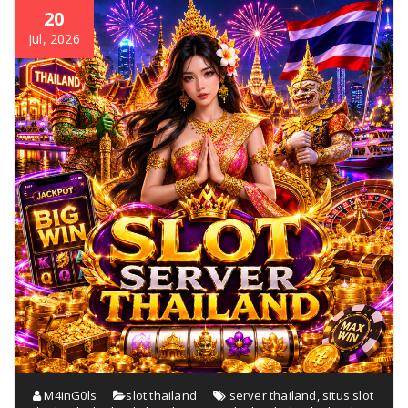
20
Jul, 2026
M4inG0ls
slot thailand
server thailand
,
situs slot