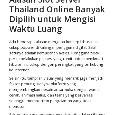
Thailand Online Banyak
Dipilih untuk Mengisi
Waktu Luang
Ada beberapa alasan mengapa konsep hiburan ini
cukup populer di kalangan pengguna digital. Salah
satunya adalah kemudahan akses. Pengguna tidak
perlu melakukan proses yang rumit untuk menikmati
hiburan ini, cukup dengan perangkat yang terhubung
ke internet.
Selain itu, tampilan visual yang menarik juga menjadi
faktor penting. Banyak platform yang
mengembangkan desain antarmuka dengan warna
cerah, animasi halus, dan tema yang bervariasi
sehingga memberikan pengalaman yang tidak
monoton.
Faktor lain yang membuatnya diminati adalah sifatnya