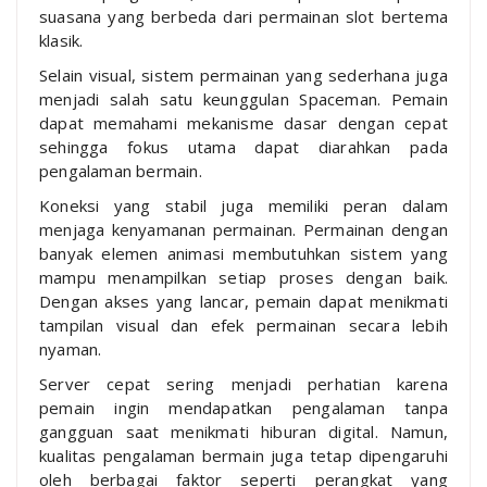
suasana yang berbeda dari permainan slot bertema
klasik.
Selain visual, sistem permainan yang sederhana juga
menjadi salah satu keunggulan Spaceman. Pemain
dapat memahami mekanisme dasar dengan cepat
sehingga fokus utama dapat diarahkan pada
pengalaman bermain.
Koneksi yang stabil juga memiliki peran dalam
menjaga kenyamanan permainan. Permainan dengan
banyak elemen animasi membutuhkan sistem yang
mampu menampilkan setiap proses dengan baik.
Dengan akses yang lancar, pemain dapat menikmati
tampilan visual dan efek permainan secara lebih
nyaman.
Server cepat sering menjadi perhatian karena
pemain ingin mendapatkan pengalaman tanpa
gangguan saat menikmati hiburan digital. Namun,
kualitas pengalaman bermain juga tetap dipengaruhi
oleh berbagai faktor seperti perangkat yang