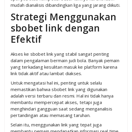
mudah dianalisis dibandingkan liga yang jarang diikuti.
Strategi Menggunakan
sbobet link dengan
Efektif
Akses ke sbobet link yang stabil sangat penting
dalam pengalaman bermain judi bola. Banyak pemain
yang terkadang kesulitan masuk ke platform karena
link tidak aktif atau lambat diakses.
Untuk mengatasi hal ini, penting untuk selalu
memastikan bahwa sbobet link yang digunakan
adalah versi terbaru dan resmi. Hal ini tidak hanya
membantu mempercepat akses, tetapi juga
menghindari gangguan saat sedang menganalisis
pertandingan atau memasang taruhan.
Selain itu, menggunakan link yang tepat juga
membantu pemain mendapatkan informasi real time,