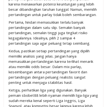
karena menawarkan potensi keuntungan yang lebih
besar dibandingkan taruhan tunggal. Namun, memilih
pertandingan untuk parlay tidak boleh sembarangan.
Pertama, hindari memasukkan terlalu banyak
pertandingan dalam satu slip. Semakin banyak
pertandingan, semakin tinggi juga tingkat risiko
kegagalannya. Idealnya, pilih 2 sampai 4
pertandingan saja agar peluang tetap seimbang.
Kedua, pastikan setiap pertandingan yang dipilih
memiliki analisis yang jelas. Jangan hanya
memasukkan pertandingan karena terlihat menarik
atau memiliki odds besar. Dalam mix parlay,
keseimbangan antara pertandingan favorit dan
pertandingan dengan peluang realistis sangat
penting untuk menjaga stabilitas hasil.
Ketiga, perhatikan liga yang digunakan. Banyak
pemain sbobet88 lebih nyaman memilih liga-liga yang
sudah mereka kenal seperti Liga Inggris, Liga
Spanyol, atau kompetisi besar lainnya karena lebih