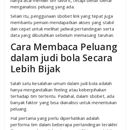
hanya asal memilih tim favorit, tetapi benar-benar
menganalisis peluang yang ada.
Selain itu, penggunaan sbobet link yang tepat juga
membantu pemain mendapatkan akses yang stabil
dan cepat untuk melihat jadwal pertandingan serta
data yang dibutuhkan sebelum memasang taruhan.
Cara Membaca Peluang
dalam judi bola Secara
Lebih Bijak
Salah satu kesalahan umum dalam judi bola adalah
hanya mengandalkan feeling atau keberpihakan
terhadap tim tertentu. Padahal, dalam sbobet, ada
banyak faktor yang bisa dianalisis untuk menentukan
peluang.
Hal pertama yang perlu diperhatikan adalah
performa tim dalam beberapa pertandingan terakhir.