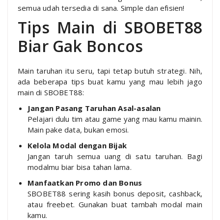
semua udah tersedia di sana. Simple dan efisien!
Tips Main di SBOBET88
Biar Gak Boncos
Main taruhan itu seru, tapi tetap butuh strategi. Nih,
ada beberapa tips buat kamu yang mau lebih jago
main di SBOBET88:
Jangan Pasang Taruhan Asal-asalan
Pelajari dulu tim atau game yang mau kamu mainin.
Main pake data, bukan emosi.
Kelola Modal dengan Bijak
Jangan taruh semua uang di satu taruhan. Bagi
modalmu biar bisa tahan lama.
Manfaatkan Promo dan Bonus
SBOBET88 sering kasih bonus deposit, cashback,
atau freebet. Gunakan buat tambah modal main
kamu.