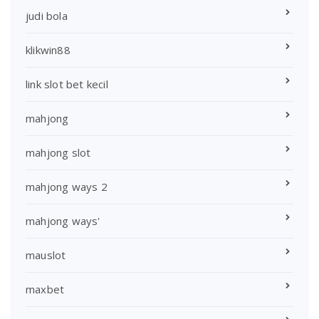
judi bola
klikwin88
link slot bet kecil
mahjong
mahjong slot
mahjong ways 2
mahjong ways'
mauslot
maxbet