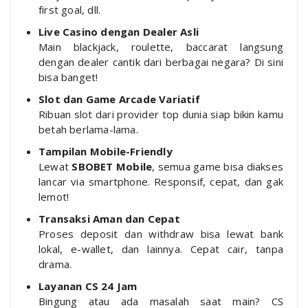
first goal, dll.
Live Casino dengan Dealer Asli
Main blackjack, roulette, baccarat langsung
dengan dealer cantik dari berbagai negara? Di sini
bisa banget!
Slot dan Game Arcade Variatif
Ribuan slot dari provider top dunia siap bikin kamu
betah berlama-lama.
Tampilan Mobile-Friendly
Lewat
SBOBET Mobile
, semua game bisa diakses
lancar via smartphone. Responsif, cepat, dan gak
lemot!
Transaksi Aman dan Cepat
Proses deposit dan withdraw bisa lewat bank
lokal, e-wallet, dan lainnya. Cepat cair, tanpa
drama.
Layanan CS 24 Jam
Bingung atau ada masalah saat main? CS