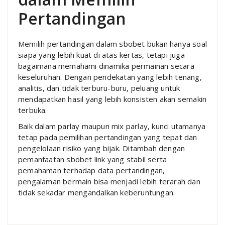
Pertandingan
Memilih pertandingan dalam sbobet bukan hanya soal
siapa yang lebih kuat di atas kertas, tetapi juga
bagaimana memahami dinamika permainan secara
keseluruhan. Dengan pendekatan yang lebih tenang,
analitis, dan tidak terburu-buru, peluang untuk
mendapatkan hasil yang lebih konsisten akan semakin
terbuka.
Baik dalam parlay maupun mix parlay, kunci utamanya
tetap pada pemilihan pertandingan yang tepat dan
pengelolaan risiko yang bijak. Ditambah dengan
pemanfaatan sbobet link yang stabil serta
pemahaman terhadap data pertandingan,
pengalaman bermain bisa menjadi lebih terarah dan
tidak sekadar mengandalkan keberuntungan.