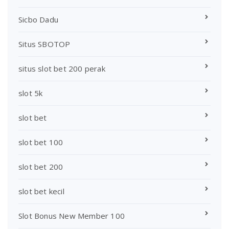
Sicbo Dadu
Situs SBOTOP
situs slot bet 200 perak
slot 5k
slot bet
slot bet 100
slot bet 200
slot bet kecil
Slot Bonus New Member 100