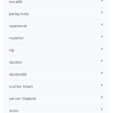
nova88
parlay bola
rajamerak
roulette
rtp
sbobet
sbobet88
scatter hitam
server thailand
sicbo