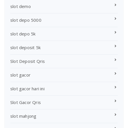
slot demo
slot depo 5000
slot depo 5k
slot deposit 5k
Slot Deposit Qris
slot gacor
slot gacor hari ini
Slot Gacor Qris
slot mahjong