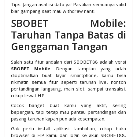
Tips: Jangan asal isi data ya! Pastikan semuanya valid
biar gampang saat mau withdraw nanti.
SBOBET Mobile:
Taruhan Tanpa Batas di
Genggaman Tangan
Salah satu fitur andalan dari SBOBET88 adalah versi
SBOBET Mobile
. Dengan tampilan yang udah
dioptimalkan buat layar smartphone, kamu bisa
nikmatin semua fitur seperti taruhan live, nonton
pertandingan langsung, main slot, sampai transaksi,
cukup lewat HP.
Cocok banget buat kamu yang aktif, sering
bepergian, tapi tetap mau pantau pertandingan dan
pasang taruhan kapan pun ada kesempatan.
Gak perlu install aplikasi tambahan, cukup buka
browser di HP kamu dan login ke akun SBOBET88,