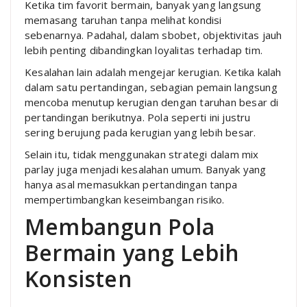
Ketika tim favorit bermain, banyak yang langsung
memasang taruhan tanpa melihat kondisi
sebenarnya. Padahal, dalam sbobet, objektivitas jauh
lebih penting dibandingkan loyalitas terhadap tim.
Kesalahan lain adalah mengejar kerugian. Ketika kalah
dalam satu pertandingan, sebagian pemain langsung
mencoba menutup kerugian dengan taruhan besar di
pertandingan berikutnya. Pola seperti ini justru
sering berujung pada kerugian yang lebih besar.
Selain itu, tidak menggunakan strategi dalam mix
parlay juga menjadi kesalahan umum. Banyak yang
hanya asal memasukkan pertandingan tanpa
mempertimbangkan keseimbangan risiko.
Membangun Pola
Bermain yang Lebih
Konsisten