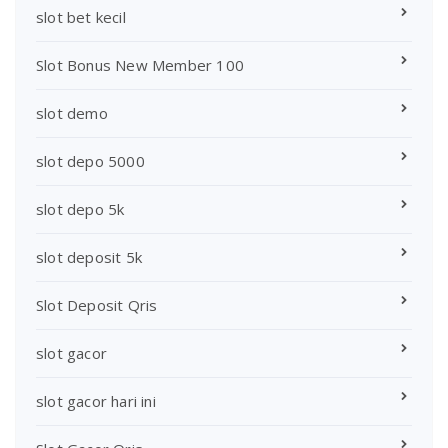
slot bet kecil
Slot Bonus New Member 100
slot demo
slot depo 5000
slot depo 5k
slot deposit 5k
Slot Deposit Qris
slot gacor
slot gacor hari ini