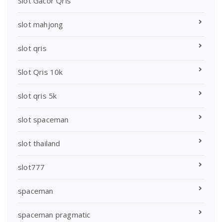
Slot Gacor Qris
slot mahjong
slot qris
Slot Qris 10k
slot qris 5k
slot spaceman
slot thailand
slot777
spaceman
spaceman pragmatic