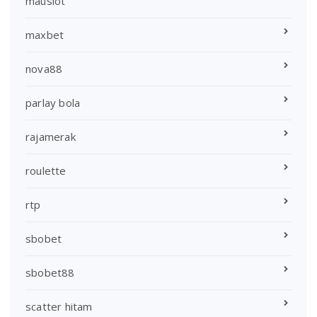
mauslot
maxbet
nova88
parlay bola
rajamerak
roulette
rtp
sbobet
sbobet88
scatter hitam