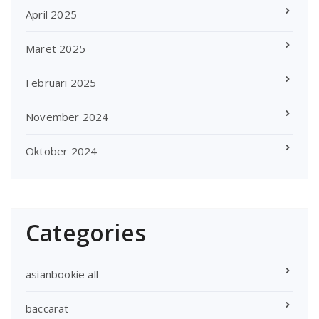
April 2025
Maret 2025
Februari 2025
November 2024
Oktober 2024
Categories
asianbookie all
baccarat