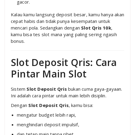
gacor.
Kalau kamu langsung deposit besar, kamu hanya akan
cepat habis dan tidak punya kesempatan untuk
mencari pola. Sedangkan dengan
Slot Qris 10k
,
kamu bisa tes slot mana yang paling sering ngasih
bonus.
Slot Deposit Qris: Cara
Pintar Main Slot
Sistem
Slot Deposit Qris
bukan cuma gaya-gayaan.
Ini adalah cara pintar untuk main lebih disiplin.
Dengan
Slot Deposit Qris
, kamu bisa:
mengatur budget lebih rapi,
menghindari deposit impulsif,
dan tetap main tanpa ribet.