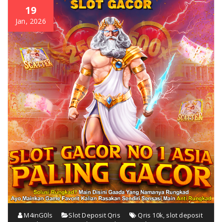
19
Jan, 2026
M4inG0ls
Slot Deposit Qris
Qris 10k
,
slot deposit