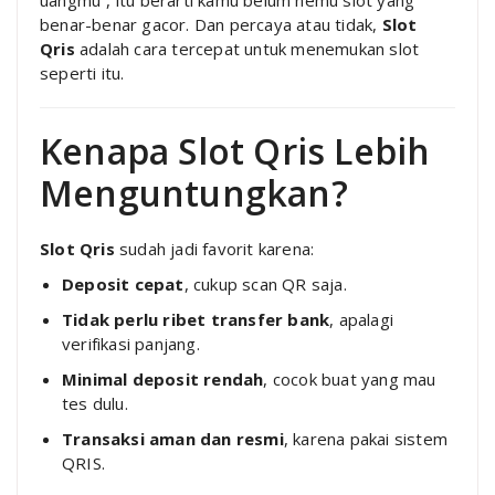
benar-benar gacor. Dan percaya atau tidak,
Slot
Qris
adalah cara tercepat untuk menemukan slot
seperti itu.
Kenapa Slot Qris Lebih
Menguntungkan?
Slot Qris
sudah jadi favorit karena:
Deposit cepat
, cukup scan QR saja.
Tidak perlu ribet transfer bank
, apalagi
verifikasi panjang.
Minimal deposit rendah
, cocok buat yang mau
tes dulu.
Transaksi aman dan resmi
, karena pakai sistem
QRIS.