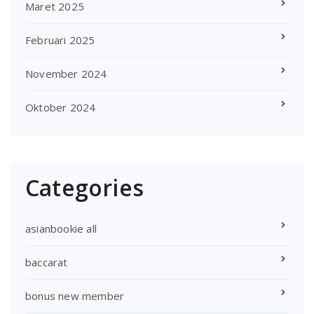
Maret 2025
Februari 2025
November 2024
Oktober 2024
Categories
asianbookie all
baccarat
bonus new member