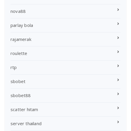
nova88
parlay bola
rajamerak
roulette
rtp
sbobet
sbobet88
scatter hitam
server thailand