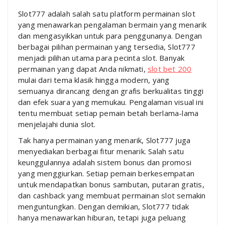
Slot777 adalah salah satu platform permainan slot
yang menawarkan pengalaman bermain yang menarik
dan mengasyikkan untuk para penggunanya. Dengan
berbagai pilihan permainan yang tersedia, Slot777
menjadi pilihan utama para pecinta slot. Banyak
permainan yang dapat Anda nikmati,
slot bet 200
mulai dari tema klasik hingga modern, yang
semuanya dirancang dengan grafis berkualitas tinggi
dan efek suara yang memukau. Pengalaman visual ini
tentu membuat setiap pemain betah berlama-lama
menjelajahi dunia slot.
Tak hanya permainan yang menarik, Slot777 juga
menyediakan berbagai fitur menarik. Salah satu
keunggulannya adalah sistem bonus dan promosi
yang menggiurkan. Setiap pemain berkesempatan
untuk mendapatkan bonus sambutan, putaran gratis,
dan cashback yang membuat permainan slot semakin
menguntungkan. Dengan demikian, Slot777 tidak
hanya menawarkan hiburan, tetapi juga peluang