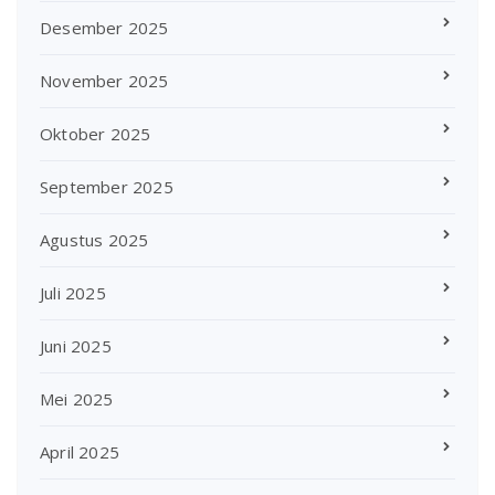
Desember 2025
November 2025
Oktober 2025
September 2025
Agustus 2025
Juli 2025
Juni 2025
Mei 2025
April 2025