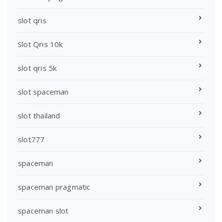
slot qris
Slot Qris 10k
slot qris 5k
slot spaceman
slot thailand
slot777
spaceman
spaceman pragmatic
spaceman slot