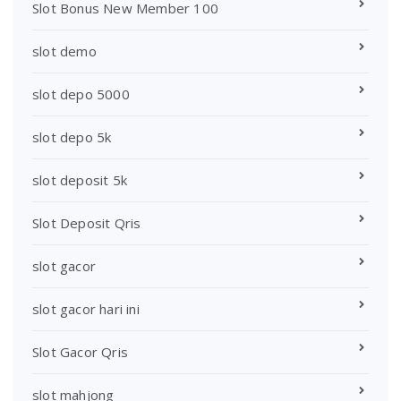
Slot Bonus New Member 100
slot demo
slot depo 5000
slot depo 5k
slot deposit 5k
Slot Deposit Qris
slot gacor
slot gacor hari ini
Slot Gacor Qris
slot mahjong