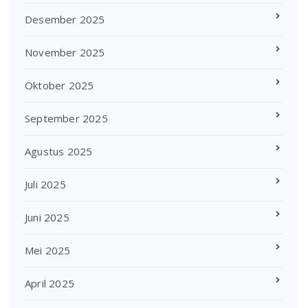
Desember 2025
November 2025
Oktober 2025
September 2025
Agustus 2025
Juli 2025
Juni 2025
Mei 2025
April 2025