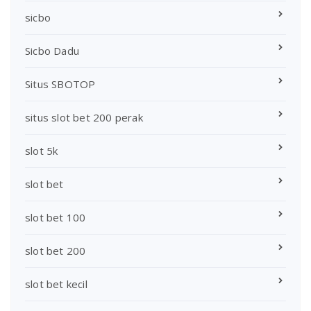
sicbo
Sicbo Dadu
Situs SBOTOP
situs slot bet 200 perak
slot 5k
slot bet
slot bet 100
slot bet 200
slot bet kecil