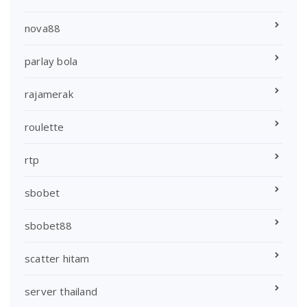
nova88
parlay bola
rajamerak
roulette
rtp
sbobet
sbobet88
scatter hitam
server thailand