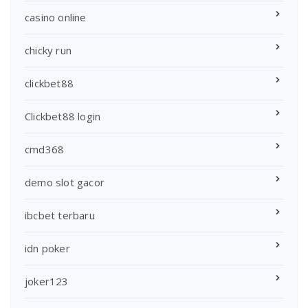
casino online
chicky run
clickbet88
Clickbet88 login
cmd368
demo slot gacor
ibcbet terbaru
idn poker
joker123