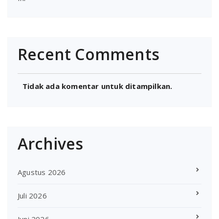
Recent Comments
Tidak ada komentar untuk ditampilkan.
Archives
Agustus 2026
Juli 2026
Juni 2026