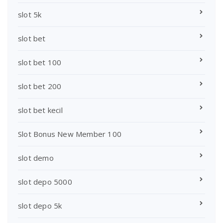
slot 5k
slot bet
slot bet 100
slot bet 200
slot bet kecil
Slot Bonus New Member 100
slot demo
slot depo 5000
slot depo 5k