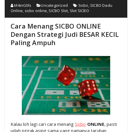
M4inG0ls
Uncategorized
Sicbo
,
SICBO Dadu
Online
,
sicbo online
,
SICBO Slot
,
Slot SICBO
Cara Menang SICBO ONLINE
Dengan Strategi Judi BESAR KECIL
Paling Ampuh
Kalau loh lagi cari cara menang
Sicbo
ONLINE
, pasti
udah nggak asing sama yang namanya taruhan