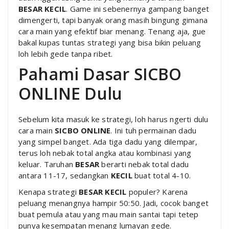
BESAR KECIL
. Game ini sebenernya gampang banget
dimengerti, tapi banyak orang masih bingung gimana
cara main yang efektif biar menang. Tenang aja, gue
bakal kupas tuntas strategi yang bisa bikin peluang
loh lebih gede tanpa ribet.
Pahami Dasar SICBO
ONLINE Dulu
Sebelum kita masuk ke strategi, loh harus ngerti dulu
cara main
SICBO ONLINE
. Ini tuh permainan dadu
yang simpel banget. Ada tiga dadu yang dilempar,
terus loh nebak total angka atau kombinasi yang
keluar. Taruhan
BESAR
berarti nebak total dadu
antara 11-17, sedangkan
KECIL
buat total 4-10.
Kenapa strategi
BESAR KECIL
populer? Karena
peluang menangnya hampir 50:50. Jadi, cocok banget
buat pemula atau yang mau main santai tapi tetep
punya kesempatan menang lumayan gede.