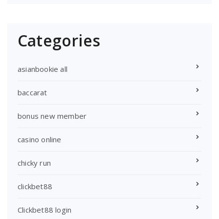
Categories
asianbookie all
baccarat
bonus new member
casino online
chicky run
clickbet88
Clickbet88 login