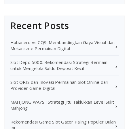
Recent Posts
Habanero vs CQ9: Membandingkan Gaya Visual dan
Mekanisme Permainan Digital
Slot Depo 5000: Rekomendasi Strategi Bermain
untuk Mengelola Saldo Deposit Kecil
Slot QRIS dan Inovasi Permainan Slot Online dari
Provider Game Digital
MAHJONG WAYS : Strategi Jitu Taklukkan Level Sulit
Mahjong
Rekomendasi Game Slot Gacor Paling Populer Bulan
Ini