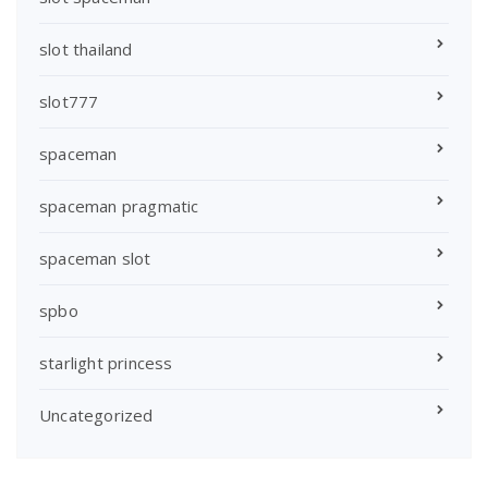
slot thailand
slot777
spaceman
spaceman pragmatic
spaceman slot
spbo
starlight princess
Uncategorized