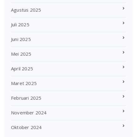
Agustus 2025
Juli 2025
Juni 2025
Mei 2025
April 2025
Maret 2025
Februari 2025
November 2024
Oktober 2024