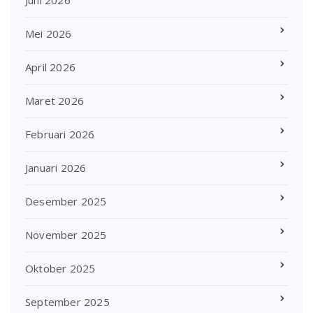
Mei 2026
April 2026
Maret 2026
Februari 2026
Januari 2026
Desember 2025
November 2025
Oktober 2025
September 2025