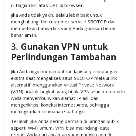
di bagian kiri atas URL di browser.
Jika Anda tidak yakin, selalu lebih baik untuk
menghubungi tim customer service SBOTOP dan
memastikan bahwa link yang Anda gunakan benar-
benar aman.
3.
Gunakan VPN untuk
Perlindungan Tambahan
Jika Anda ingin menambahkan lapisan perlindungan
ekstra saat mengakses situs SBOTOP melalui link
alternatif, menggunakan Virtual Private Network
(VPN) adalah langkah yang bijak. VPN akan membantu
Anda menyembunyikan alamat IP asli dan
mengenkripsi koneksi internet Anda, sehingga
meningkatkan keamanan saat login.
Terlebih jika Anda sering bermain di jaringan publik
seperti Wi-Fi umum, VPN bisa melindungi data
pribadi Anda dari ancaman yang mungkin ada di