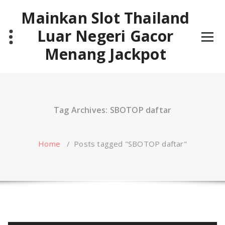
Skip
Mainkan Slot Thailand
to
content
Luar Negeri Gacor
Menang Jackpot
Tag Archives: SBOTOP daftar
Home
/
Posts tagged "SBOTOP daftar"