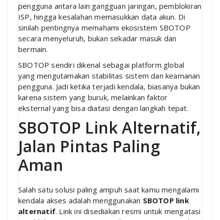
pengguna antara lain gangguan jaringan, pemblokiran
ISP, hingga kesalahan memasukkan data akun. Di
sinilah pentingnya memahami ekosistem SBOTOP
secara menyeluruh, bukan sekadar masuk dan
bermain.
SBOTOP sendiri dikenal sebagai platform global
yang mengutamakan stabilitas sistem dan keamanan
pengguna. Jadi ketika terjadi kendala, biasanya bukan
karena sistem yang buruk, melainkan faktor
eksternal yang bisa diatasi dengan langkah tepat.
SBOTOP Link Alternatif,
Jalan Pintas Paling
Aman
Salah satu solusi paling ampuh saat kamu mengalami
kendala akses adalah menggunakan
SBOTOP link
alternatif
. Link ini disediakan resmi untuk mengatasi