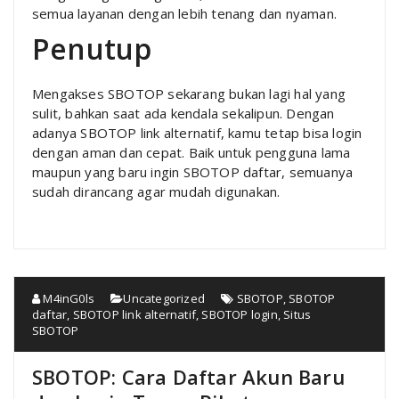
semua layanan dengan lebih tenang dan nyaman.
Penutup
Mengakses SBOTOP sekarang bukan lagi hal yang
sulit, bahkan saat ada kendala sekalipun. Dengan
adanya SBOTOP link alternatif, kamu tetap bisa login
dengan aman dan cepat. Baik untuk pengguna lama
maupun yang baru ingin SBOTOP daftar, semuanya
sudah dirancang agar mudah digunakan.
M4inG0ls
Uncategorized
SBOTOP
,
SBOTOP
daftar
,
SBOTOP link alternatif
,
SBOTOP login
,
Situs
SBOTOP
SBOTOP: Cara Daftar Akun Baru