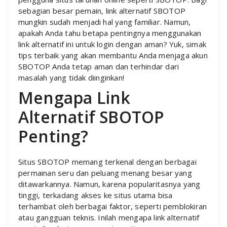
sebagian besar pemain, link alternatif SBOTOP
mungkin sudah menjadi hal yang familiar. Namun,
apakah Anda tahu betapa pentingnya menggunakan
link alternatif ini untuk login dengan aman? Yuk, simak
tips terbaik yang akan membantu Anda menjaga akun
SBOTOP Anda tetap aman dan terhindar dari
masalah yang tidak diinginkan!
Mengapa Link
Alternatif SBOTOP
Penting?
Situs SBOTOP memang terkenal dengan berbagai
permainan seru dan peluang menang besar yang
ditawarkannya. Namun, karena popularitasnya yang
tinggi, terkadang akses ke situs utama bisa
terhambat oleh berbagai faktor, seperti pemblokiran
atau gangguan teknis. Inilah mengapa link alternatif