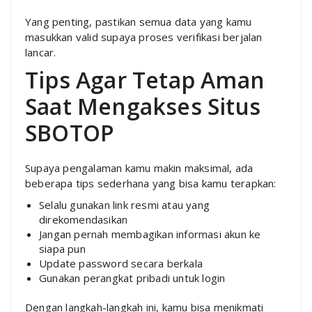
Yang penting, pastikan semua data yang kamu
masukkan valid supaya proses verifikasi berjalan
lancar.
Tips Agar Tetap Aman
Saat Mengakses Situs
SBOTOP
Supaya pengalaman kamu makin maksimal, ada
beberapa tips sederhana yang bisa kamu terapkan:
Selalu gunakan link resmi atau yang
direkomendasikan
Jangan pernah membagikan informasi akun ke
siapa pun
Update password secara berkala
Gunakan perangkat pribadi untuk login
Dengan langkah-langkah ini, kamu bisa menikmati