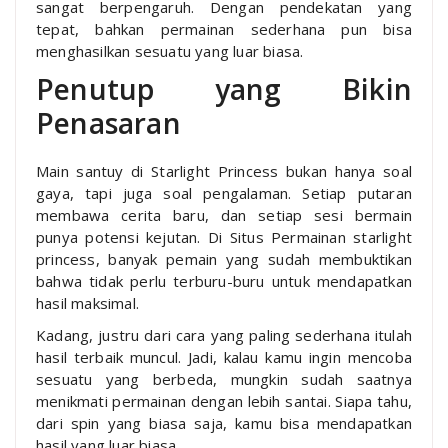
sangat berpengaruh. Dengan pendekatan yang
tepat, bahkan permainan sederhana pun bisa
menghasilkan sesuatu yang luar biasa.
Penutup yang Bikin
Penasaran
Main santuy di Starlight Princess bukan hanya soal
gaya, tapi juga soal pengalaman. Setiap putaran
membawa cerita baru, dan setiap sesi bermain
punya potensi kejutan. Di Situs Permainan starlight
princess, banyak pemain yang sudah membuktikan
bahwa tidak perlu terburu-buru untuk mendapatkan
hasil maksimal.
Kadang, justru dari cara yang paling sederhana itulah
hasil terbaik muncul. Jadi, kalau kamu ingin mencoba
sesuatu yang berbeda, mungkin sudah saatnya
menikmati permainan dengan lebih santai. Siapa tahu,
dari spin yang biasa saja, kamu bisa mendapatkan
hasil yang luar biasa.