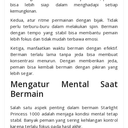
bisa lebih siap dalam menghadapi setiap
kemungkinan.
Kedua, atur ritme permainan dengan bijak. Tidak
perlu terburu-buru dalam melakukan spin. Bermain
dengan tempo yang stabil bisa membantu pemain
lebih fokus dan tidak mudah terbawa emosi.
Ketiga, manfaatkan waktu bermain dengan efektif.
Bermain terlalu lama tanpa jeda bisa membuat
konsentrasi menurun. Dengan memberikan jeda,
pemain bisa kembali bermain dengan pikiran yang
lebih segar.
Mengatur Mental Saat
Bermain
Salah satu aspek penting dalam bermain Starlight
Princess 1000 adalah menjaga kondisi mental tetap
stabil. Banyak pemain yang sering kehilangan kontrol
karena terlalu fokus pada hasil akhir.