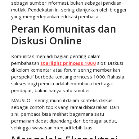
sebagai sumber informasi, bukan sebagai panduan
mutlak. Pendekatan ini sering dianjurkan oleh blogger
yang mengedepankan edukasi pembaca.
Peran Komunitas dan
Diskusi Online
Komunitas menjadi bagian penting dalam
pembahasan
starlight princess 1000
slot. Diskusi
di kolom komentar atau forum sering memberikan
perspektif berbeda tentang princess 1000. Rahasia
sukses bagi pemula adalah membaca berbagai
pendapat, bukan hanya satu sumber.
MAUSLOT sering muncul dalam konteks diskusi
sebagai contoh topik yang ramai dibicarakan. Dari
sini, pembaca bisa melihat bagaimana satu
permainan dapat dipandang dari berbagai sudut,
sehingga wawasan menjadi lebih luas.