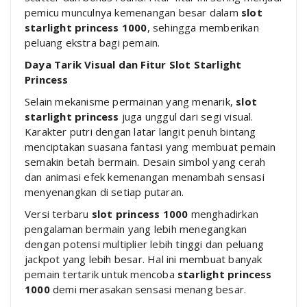
pemicu munculnya kemenangan besar dalam
slot
starlight princess 1000
, sehingga memberikan
peluang ekstra bagi pemain.
Daya Tarik Visual dan Fitur Slot Starlight
Princess
Selain mekanisme permainan yang menarik,
slot
starlight princess
juga unggul dari segi visual.
Karakter putri dengan latar langit penuh bintang
menciptakan suasana fantasi yang membuat pemain
semakin betah bermain. Desain simbol yang cerah
dan animasi efek kemenangan menambah sensasi
menyenangkan di setiap putaran.
Versi terbaru
slot princess 1000
menghadirkan
pengalaman bermain yang lebih menegangkan
dengan potensi multiplier lebih tinggi dan peluang
jackpot yang lebih besar. Hal ini membuat banyak
pemain tertarik untuk mencoba
starlight princess
1000
demi merasakan sensasi menang besar.