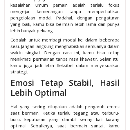
kesalahan umum pemain adalah terlalu fokus
mengejar kemenangan tanpa memperhatikan
pengelolaan modal. Padahal, dengan pengaturan
yang baik, kamu bisa bermain lebih lama dan punya
lebih banyak peluang.
Cobalah untuk membagi modal ke dalam beberapa
sesi. Jangan langsung menghabiskan semuanya dalam
waktu singkat. Dengan cara ini, kamu bisa tetap
menikmati permainan tanpa rasa khawatir. Selain itu,
kamu juga jadi lebih fleksibel dalam menyesuaikan
strategi.
Emosi Tetap Stabil, Hasil
Lebih Optimal
Hal yang sering dilupakan adalah pengaruh emosi
saat bermain. Ketika terlalu tegang atau terburu-
buru, keputusan yang diambil sering kali kurang
optimal. Sebaliknya, saat bermain santai, kamu