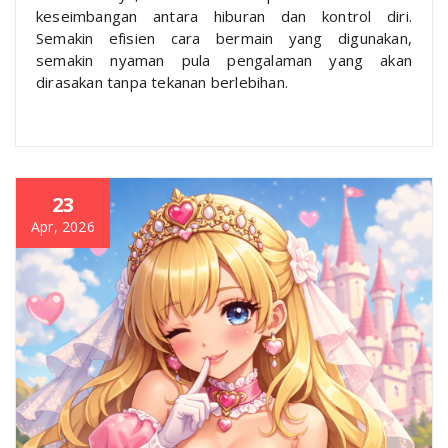
keseimbangan antara hiburan dan kontrol diri.
Semakin efisien cara bermain yang digunakan,
semakin nyaman pula pengalaman yang akan
dirasakan tanpa tekanan berlebihan.
23
Apr, 2026