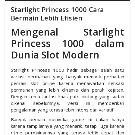
Starlight Princess 1000 Cara
Bermain Lebih Efisien
Mengenal Starlight
Princess 1000 dalam
Dunia Slot Modern
Starlight Princess 1000 hadir sebagai salah satu
variasi permainan yang banyak menarik perhatian
pemain slot online karena menawarkan sensasi
permainan yang lebih dinamis dan penuh kejutan.
Dengan tema fantasi khas putri bintang yang sudah
dikenal sebelumnya, versi ini memberikan
pengalaman yang terasa lebih intens dan variatif.
Banyak pemain menyukai game ini bukan hanya
karena tampilannya yang menarik, tetapi juga karena
ritme permainannya yang terasa lebih cepat dan