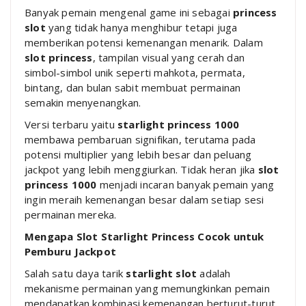
Banyak pemain mengenal game ini sebagai
princess
slot
yang tidak hanya menghibur tetapi juga
memberikan potensi kemenangan menarik. Dalam
slot princess
, tampilan visual yang cerah dan
simbol-simbol unik seperti mahkota, permata,
bintang, dan bulan sabit membuat permainan
semakin menyenangkan.
Versi terbaru yaitu
starlight princess 1000
membawa pembaruan signifikan, terutama pada
potensi multiplier yang lebih besar dan peluang
jackpot yang lebih menggiurkan. Tidak heran jika
slot
princess 1000
menjadi incaran banyak pemain yang
ingin meraih kemenangan besar dalam setiap sesi
permainan mereka.
Mengapa Slot Starlight Princess Cocok untuk
Pemburu Jackpot
Salah satu daya tarik
starlight slot
adalah
mekanisme permainan yang memungkinkan pemain
mendapatkan kombinasi kemenangan berturut-turut.