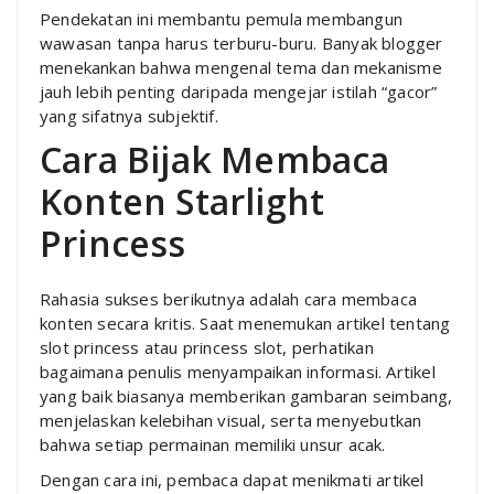
Pendekatan ini membantu pemula membangun
wawasan tanpa harus terburu-buru. Banyak blogger
menekankan bahwa mengenal tema dan mekanisme
jauh lebih penting daripada mengejar istilah “gacor”
yang sifatnya subjektif.
Cara Bijak Membaca
Konten Starlight
Princess
Rahasia sukses berikutnya adalah cara membaca
konten secara kritis. Saat menemukan artikel tentang
slot princess atau princess slot, perhatikan
bagaimana penulis menyampaikan informasi. Artikel
yang baik biasanya memberikan gambaran seimbang,
menjelaskan kelebihan visual, serta menyebutkan
bahwa setiap permainan memiliki unsur acak.
Dengan cara ini, pembaca dapat menikmati artikel