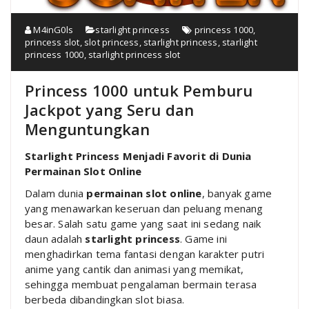
M4inG0ls
starlight princess
princess 1000
,
princess slot
,
slot princess
,
starlight princess
,
starlight
princess 1000
,
starlight princess slot
Princess 1000 untuk Pemburu
Jackpot yang Seru dan
Menguntungkan
Starlight Princess Menjadi Favorit di Dunia
Permainan Slot Online
Dalam dunia
permainan slot online
, banyak game
yang menawarkan keseruan dan peluang menang
besar. Salah satu game yang saat ini sedang naik
daun adalah
starlight princess
. Game ini
menghadirkan tema fantasi dengan karakter putri
anime yang cantik dan animasi yang memikat,
sehingga membuat pengalaman bermain terasa
berbeda dibandingkan slot biasa.