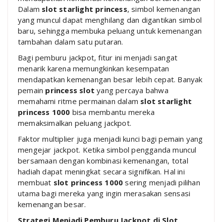
Dalam
slot starlight princess
, simbol kemenangan
yang muncul dapat menghilang dan digantikan simbol
baru, sehingga membuka peluang untuk kemenangan
tambahan dalam satu putaran.
Bagi pemburu jackpot, fitur ini menjadi sangat
menarik karena memungkinkan kesempatan
mendapatkan kemenangan besar lebih cepat. Banyak
pemain
princess slot
yang percaya bahwa
memahami ritme permainan dalam
slot starlight
princess 1000
bisa membantu mereka
memaksimalkan peluang jackpot.
Faktor multiplier juga menjadi kunci bagi pemain yang
mengejar jackpot. Ketika simbol pengganda muncul
bersamaan dengan kombinasi kemenangan, total
hadiah dapat meningkat secara signifikan. Hal ini
membuat
slot princess 1000
sering menjadi pilihan
utama bagi mereka yang ingin merasakan sensasi
kemenangan besar.
Strategi Menjadi Pemburu Jackpot di Slot