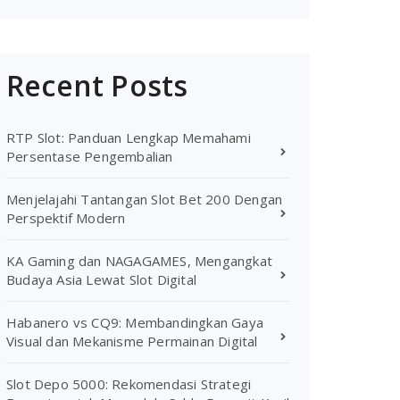
Recent Posts
RTP Slot: Panduan Lengkap Memahami
Persentase Pengembalian
Menjelajahi Tantangan Slot Bet 200 Dengan
Perspektif Modern
KA Gaming dan NAGAGAMES, Mengangkat
Budaya Asia Lewat Slot Digital
Habanero vs CQ9: Membandingkan Gaya
Visual dan Mekanisme Permainan Digital
Slot Depo 5000: Rekomendasi Strategi