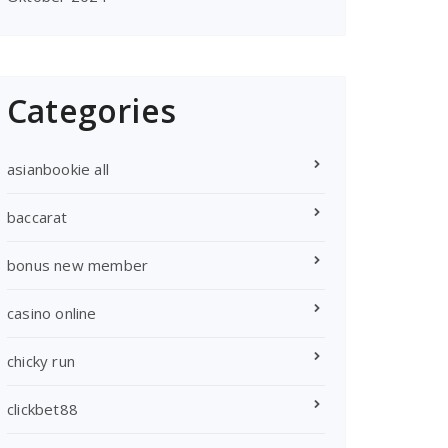
Categories
asianbookie all
baccarat
bonus new member
casino online
chicky run
clickbet88