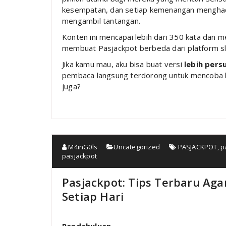
kesempatan, dan setiap kemenangan menghadi
mengambil tantangan.
Konten ini mencapai lebih dari 350 kata dan 
membuat Pasjackpot berbeda dari platform slo
Jika kamu mau, aku bisa buat versi
lebih pers
pembaca langsung terdorong untuk mencoba be
juga?
M4inG0ls
Uncategorized
PASJACKPOT
,
p
pasjackpot
Pasjackpot: Tips Terbaru Aga
Setiap Hari