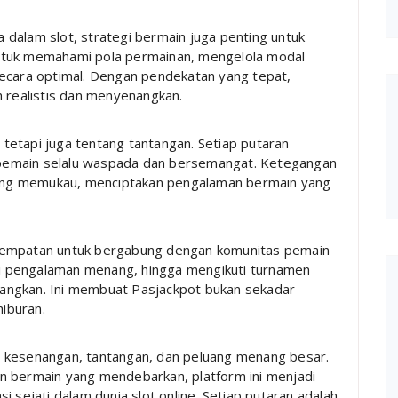
dalam slot, strategi bermain juga penting untuk
ntuk memahami pola permainan, mengelola modal
secara optimal. Dengan pendekatan yang tepat,
h realistis dan menyenangkan.
tetapi juga tentang tantangan. Setiap putaran
pemain selalu waspada dan bersemangat. Ketegangan
 yang memukau, menciptakan pengalaman bermain yang
sempatan untuk bergabung dengan komunitas pemain
agi pengalaman menang, hingga mengikuti turnamen
angkan. Ini membuat Pasjackpot bukan sekadar
hiburan.
a kesenangan, tantangan, dan peluang menang besar.
n bermain yang mendebarkan, platform ini menjadi
 sejati dalam dunia slot online. Setiap putaran adalah