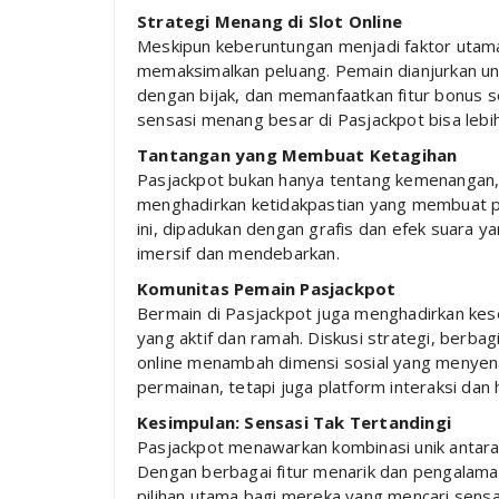
Strategi Menang di Slot Online
Meskipun keberuntungan menjadi faktor utama 
memaksimalkan peluang. Pemain dianjurkan u
dengan bijak, dan memanfaatkan fitur bonus 
sensasi menang besar di Pasjackpot bisa lebi
Tantangan yang Membuat Ketagihan
Pasjackpot bukan hanya tentang kemenangan, 
menghadirkan ketidakpastian yang membuat 
ini, dipadukan dengan grafis dan efek suara
imersif dan mendebarkan.
Komunitas Pemain Pasjackpot
Bermain di Pasjackpot juga menghadirkan ke
yang aktif dan ramah. Diskusi strategi, berb
online menambah dimensi sosial yang menyen
permainan, tetapi juga platform interaksi dan 
Kesimpulan: Sensasi Tak Tertandingi
Pasjackpot menawarkan kombinasi unik antar
Dengan berbagai fitur menarik dan pengalama
pilihan utama bagi mereka yang mencari sensasi