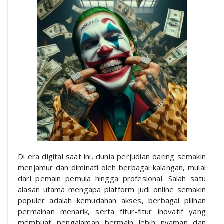
Di era digital saat ini, dunia perjudian daring semakin
menjamur dan diminati oleh berbagai kalangan, mulai
dari pemain pemula hingga profesional. Salah satu
alasan utama mengapa platform judi online semakin
populer adalah kemudahan akses, berbagai pilihan
permainan menarik, serta fitur-fitur inovatif yang
membuat pengalaman bermain lebih nyaman dan