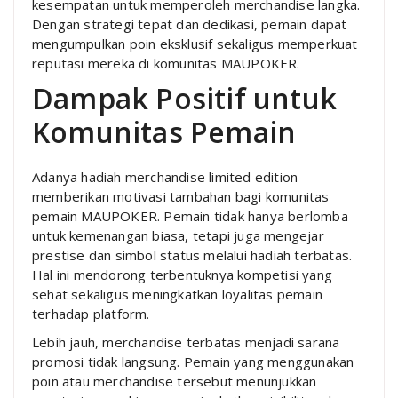
kesempatan untuk memperoleh merchandise langka.
Dengan strategi tepat dan dedikasi, pemain dapat
mengumpulkan poin eksklusif sekaligus memperkuat
reputasi mereka di komunitas MAUPOKER.
Dampak Positif untuk
Komunitas Pemain
Adanya hadiah merchandise limited edition
memberikan motivasi tambahan bagi komunitas
pemain MAUPOKER. Pemain tidak hanya berlomba
untuk kemenangan biasa, tetapi juga mengejar
prestise dan simbol status melalui hadiah terbatas.
Hal ini mendorong terbentuknya kompetisi yang
sehat sekaligus meningkatkan loyalitas pemain
terhadap platform.
Lebih jauh, merchandise terbatas menjadi sarana
promosi tidak langsung. Pemain yang menggunakan
poin atau merchandise tersebut menunjukkan