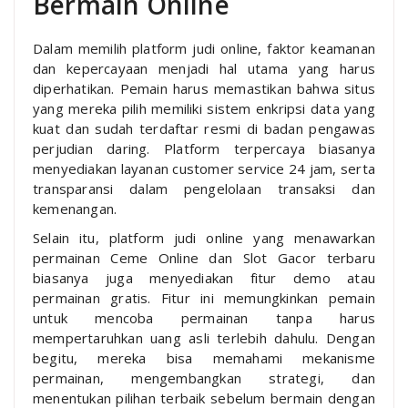
Bermain Online
Dalam memilih platform judi online, faktor keamanan
dan kepercayaan menjadi hal utama yang harus
diperhatikan. Pemain harus memastikan bahwa situs
yang mereka pilih memiliki sistem enkripsi data yang
kuat dan sudah terdaftar resmi di badan pengawas
perjudian daring. Platform terpercaya biasanya
menyediakan layanan customer service 24 jam, serta
transparansi dalam pengelolaan transaksi dan
kemenangan.
Selain itu, platform judi online yang menawarkan
permainan Ceme Online dan Slot Gacor terbaru
biasanya juga menyediakan fitur demo atau
permainan gratis. Fitur ini memungkinkan pemain
untuk mencoba permainan tanpa harus
mempertaruhkan uang asli terlebih dahulu. Dengan
begitu, mereka bisa memahami mekanisme
permainan, mengembangkan strategi, dan
menentukan pilihan terbaik sebelum bermain dengan