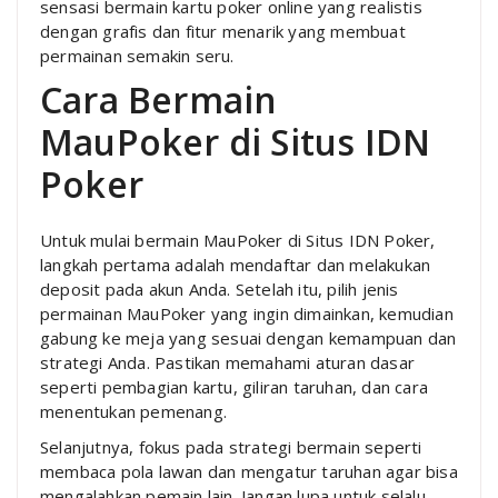
sensasi bermain kartu poker online yang realistis
dengan grafis dan fitur menarik yang membuat
permainan semakin seru.
Cara Bermain
MauPoker di Situs IDN
Poker
Untuk mulai bermain MauPoker di Situs IDN Poker,
langkah pertama adalah mendaftar dan melakukan
deposit pada akun Anda. Setelah itu, pilih jenis
permainan MauPoker yang ingin dimainkan, kemudian
gabung ke meja yang sesuai dengan kemampuan dan
strategi Anda. Pastikan memahami aturan dasar
seperti pembagian kartu, giliran taruhan, dan cara
menentukan pemenang.
Selanjutnya, fokus pada strategi bermain seperti
membaca pola lawan dan mengatur taruhan agar bisa
mengalahkan pemain lain. Jangan lupa untuk selalu