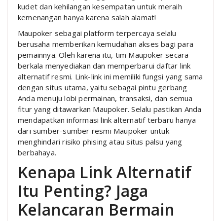
kudet dan kehilangan kesempatan untuk meraih
kemenangan hanya karena salah alamat!
Maupoker sebagai platform terpercaya selalu
berusaha memberikan kemudahan akses bagi para
pemainnya. Oleh karena itu, tim Maupoker secara
berkala menyediakan dan memperbarui daftar link
alternatif resmi. Link-link ini memiliki fungsi yang sama
dengan situs utama, yaitu sebagai pintu gerbang
Anda menuju lobi permainan, transaksi, dan semua
fitur yang ditawarkan Maupoker. Selalu pastikan Anda
mendapatkan informasi link alternatif terbaru hanya
dari sumber-sumber resmi Maupoker untuk
menghindari risiko phising atau situs palsu yang
berbahaya.
Kenapa Link Alternatif
Itu Penting? Jaga
Kelancaran Bermain