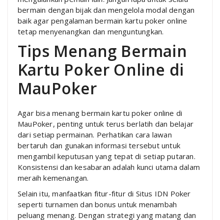
bermain dengan bijak dan mengelola modal dengan
baik agar pengalaman bermain kartu poker online
tetap menyenangkan dan menguntungkan.
Tips Menang Bermain
Kartu Poker Online di
MauPoker
Agar bisa menang bermain kartu poker online di
MauPoker, penting untuk terus berlatih dan belajar
dari setiap permainan. Perhatikan cara lawan
bertaruh dan gunakan informasi tersebut untuk
mengambil keputusan yang tepat di setiap putaran.
Konsistensi dan kesabaran adalah kunci utama dalam
meraih kemenangan.
Selain itu, manfaatkan fitur-fitur di Situs IDN Poker
seperti turnamen dan bonus untuk menambah
peluang menang. Dengan strategi yang matang dan