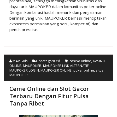
prestasinya, sehingga meningkatkan visibilitas dan
daya tarik MAUPOKER dalam komunitas poker online.
Dengan kombinasi hadiah menarik dan pengalaman
bermain yang unik, MAUPOKER berhasil menciptakan
ekosistem permainan yang seru, kompetitif, dan
penuh prestise.
M4inG0ls
Uncategorized
casino online
,
KASINO
ONLINE
,
MAUPOKER
,
MAUPOKER LINK ALTERNATIF
,
MAUPOKER LOGIN
,
MAUPOKER ONLINE
,
poker online
,
situs
MAUPOKER
Ceme Online dan Slot Gacor
Terbaru Dengan Fitur Pulsa
Tanpa Ribet