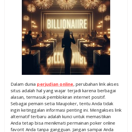
Dalam dunia
perjudian online
, perubahan link akses
situs adalah hal yang wajar terjadi karena berbagai
alasan, termasuk pemblokiran internet positif.
Sebagai pemain setia Maupoker, tentu Anda tidak
ingin ketinggalan informasi penting ini. Mengakses link
alternatif terbaru adalah kunci untuk memastikan
Anda tetap bisa menikmati permainan poker online
favorit Anda tanpa gangguan. Jangan sampai Anda