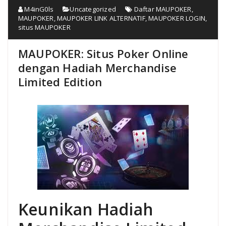
M4inG0ls
Uncategorized
Daftar MAUPOKER
,
MAUPOKER
,
MAUPOKER LINK ALTERNATIF
,
MAUPOKER LOGIN
,
situs MAUPOKER
MAUPOKER: Situs Poker Online
dengan Hadiah Merchandise
Limited Edition
Keunikan Hadiah