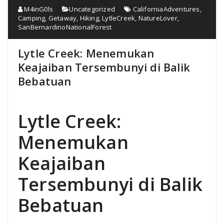
M4inG0ls
Uncategorized
CaliforniaAdventures
,
Camping
,
Getaway
,
Hiking
,
LytleCreek
,
NatureLover
,
SanBernardinoNationalForest
Lytle Creek: Menemukan
Keajaiban Tersembunyi di Balik
Bebatuan
Lytle Creek:
Menemukan
Keajaiban
Tersembunyi di Balik
Bebatuan