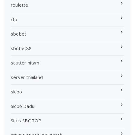
roulette
rtp
sbobet
sbobet88
scatter hitam
server thailand
sicbo
Sicbo Dadu
Situs SBOTOP
situs slot bet 200 perak