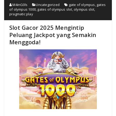
M4inG0ls
Uncategorized
gate of olympus
,
gates
of olympus 1000
,
gates of olympus slot
,
olympus slot
,
pragmatic play
Slot Gacor 2025 Mengintip
Peluang Jackpot yang Semakin
Menggoda!