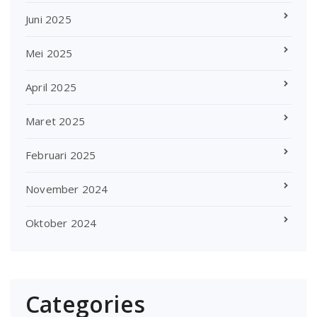
Juni 2025
Mei 2025
April 2025
Maret 2025
Februari 2025
November 2024
Oktober 2024
Categories