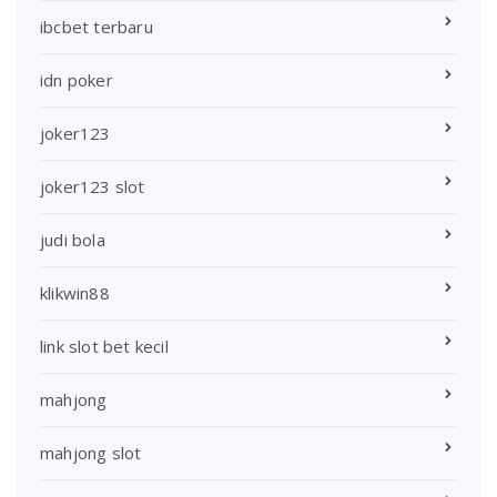
ibcbet terbaru
idn poker
joker123
joker123 slot
judi bola
klikwin88
link slot bet kecil
mahjong
mahjong slot