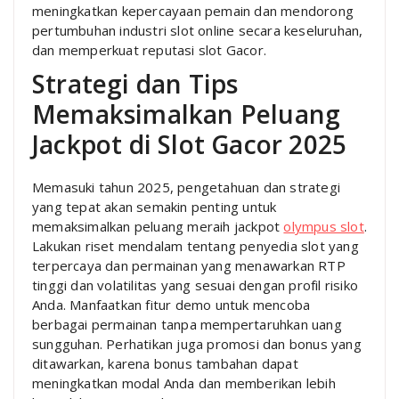
meningkatkan kepercayaan pemain dan mendorong
pertumbuhan industri slot online secara keseluruhan,
dan memperkuat reputasi slot Gacor.
Strategi dan Tips
Memaksimalkan Peluang
Jackpot di Slot Gacor 2025
Memasuki tahun 2025, pengetahuan dan strategi
yang tepat akan semakin penting untuk
memaksimalkan peluang meraih jackpot
olympus slot
.
Lakukan riset mendalam tentang penyedia slot yang
terpercaya dan permainan yang menawarkan RTP
tinggi dan volatilitas yang sesuai dengan profil risiko
Anda. Manfaatkan fitur demo untuk mencoba
berbagai permainan tanpa mempertaruhkan uang
sungguhan. Perhatikan juga promosi dan bonus yang
ditawarkan, karena bonus tambahan dapat
meningkatkan modal Anda dan memberikan lebih