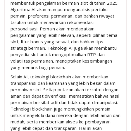
membentuk pengalaman bermain slot di tahun 2025.
Algoritma AI akan mampu menganalisis perilaku
pemain, preferensi permainan, dan bahkan riwayat
taruhan untuk menawarkan rekomendasi
personalisasi. Pemain akan mendapatkan
pengalaman yang lebih relevan, seperti pilihan tema
slot, fitur bonus yang sesuai, dan bahkan tips
strategi bermain. Teknologi AI juga akan membantu
penyedia slot untuk mengoptimalkan RTP dan
volatilitas permainan, menciptakan keseimbangan
yang menarik bagi pemain.
Selain AI, teknologi blockchain akan memberikan
transparansi dan keamanan yang lebih besar dalam
permainan slot. Setiap putaran akan tercatat dengan
aman dan dapat diverifikasi, memastikan bahwa hasil
permainan bersifat adil dan tidak dapat dimanipulasi.
Teknologi blockchain juga memungkinkan pemain
untuk mengelola dana mereka dengan lebih aman dan
mudah, serta memberikan akses ke pembayaran
yang lebih cepat dan transparan. Hal ini akan