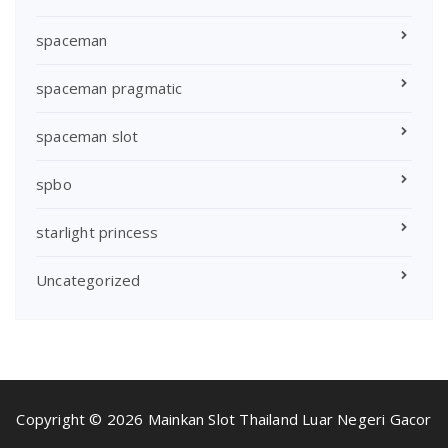
spaceman
spaceman pragmatic
spaceman slot
spbo
starlight princess
Uncategorized
Copyright © 2026 Mainkan Slot Thailand Luar Negeri Gacor