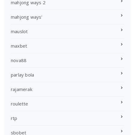
mahjong ways 2
mahjong ways'
mauslot
maxbet
nova88
parlay bola
rajamerak
roulette
rtp
sbobet