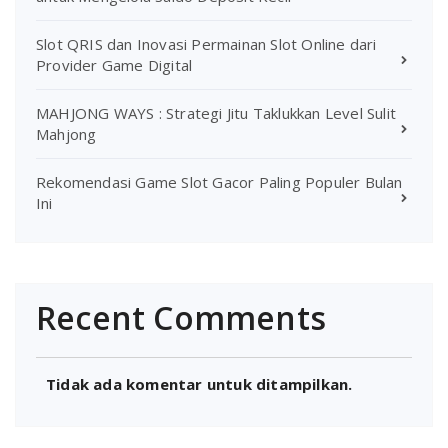
Slot QRIS dan Inovasi Permainan Slot Online dari
Provider Game Digital
MAHJONG WAYS : Strategi Jitu Taklukkan Level Sulit
Mahjong
Rekomendasi Game Slot Gacor Paling Populer Bulan
Ini
Recent Comments
Tidak ada komentar untuk ditampilkan.