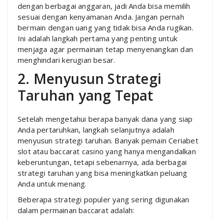
dengan berbagai anggaran, jadi Anda bisa memilih
sesuai dengan kenyamanan Anda. Jangan pernah
bermain dengan uang yang tidak bisa Anda rugikan.
Ini adalah langkah pertama yang penting untuk
menjaga agar permainan tetap menyenangkan dan
menghindari kerugian besar.
2. Menyusun Strategi
Taruhan yang Tepat
Setelah mengetahui berapa banyak dana yang siap
Anda pertaruhkan, langkah selanjutnya adalah
menyusun strategi taruhan. Banyak pemain Ceriabet
slot atau baccarat casino yang hanya mengandalkan
keberuntungan, tetapi sebenarnya, ada berbagai
strategi taruhan yang bisa meningkatkan peluang
Anda untuk menang.
Beberapa strategi populer yang sering digunakan
dalam permainan baccarat adalah: