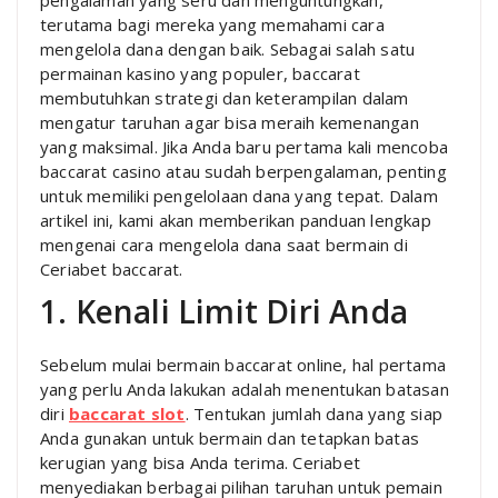
pengalaman yang seru dan menguntungkan,
terutama bagi mereka yang memahami cara
mengelola dana dengan baik. Sebagai salah satu
permainan kasino yang populer, baccarat
membutuhkan strategi dan keterampilan dalam
mengatur taruhan agar bisa meraih kemenangan
yang maksimal. Jika Anda baru pertama kali mencoba
baccarat casino atau sudah berpengalaman, penting
untuk memiliki pengelolaan dana yang tepat. Dalam
artikel ini, kami akan memberikan panduan lengkap
mengenai cara mengelola dana saat bermain di
Ceriabet baccarat.
1. Kenali Limit Diri Anda
Sebelum mulai bermain baccarat online, hal pertama
yang perlu Anda lakukan adalah menentukan batasan
diri
baccarat slot
. Tentukan jumlah dana yang siap
Anda gunakan untuk bermain dan tetapkan batas
kerugian yang bisa Anda terima. Ceriabet
menyediakan berbagai pilihan taruhan untuk pemain