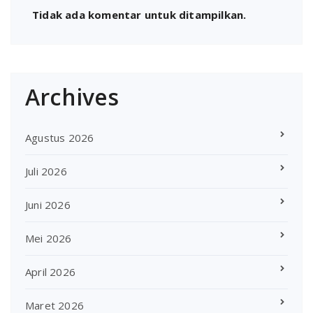
Tidak ada komentar untuk ditampilkan.
Archives
Agustus 2026
Juli 2026
Juni 2026
Mei 2026
April 2026
Maret 2026