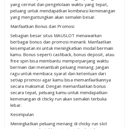
yang cermat dan pengelolaan waktu yang tepat,
peluang untuk mendapatkan kombinasi kemenangan
yang menguntungkan akan semakin besar.
Manfaatkan Bonus dan Promosi
Sebagian besar situs MAUSLOT menawarkan
berbagai bonus dan promosi menarik. Manfaatkan
kesempatan ini untuk meningkatkan modal bermain
kamu. Bonus seperti cashback, bonus deposit, atau
free spin bisa membantu memperpanjang waktu
bermain dan menambah peluang menang. Jangan
ragu untuk membaca syarat dan ketentuan dari
setiap promosi agar kamu bisa memanfaatkannya
secara maksimal. Dengan memanfaatkan bonus
secara tepat, peluang kamu untuk mendapatkan
kemenangan di chicky run akan semakin terbuka
lebar.
Kesimpulan
Meningkatkan peluang menang di chicky run slot