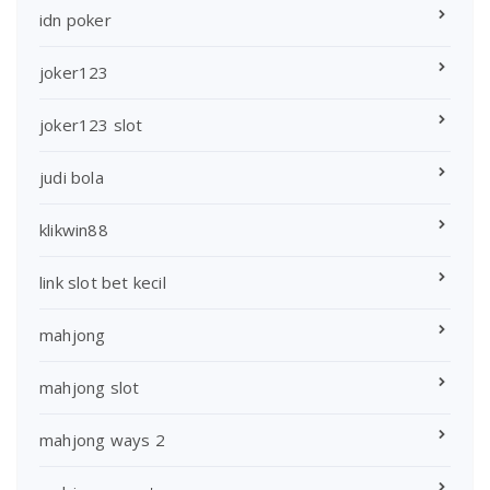
idn poker
joker123
joker123 slot
judi bola
klikwin88
link slot bet kecil
mahjong
mahjong slot
mahjong ways 2