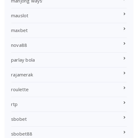
mahjong ways'
mauslot
maxbet
nova88
parlay bola
rajamerak
roulette
rtp
sbobet
sbobet88