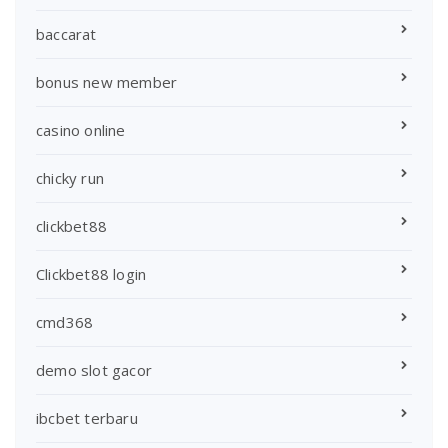
baccarat
bonus new member
casino online
chicky run
clickbet88
Clickbet88 login
cmd368
demo slot gacor
ibcbet terbaru