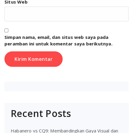
Situs Web
Simpan nama, email, dan situs web saya pada
peramban ini untuk komentar saya berikutnya.
Recent Posts
Habanero vs CQ9: Membandingkan Gaya Visual dan