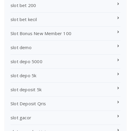
slot bet 200
slot bet kecil
Slot Bonus New Member 100
slot demo
slot depo 5000
slot depo 5k
slot deposit 5k
Slot Deposit Qris
slot gacor