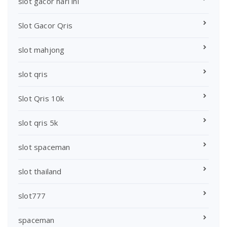
slot gacor hari ini
Slot Gacor Qris
slot mahjong
slot qris
Slot Qris 10k
slot qris 5k
slot spaceman
slot thailand
slot777
spaceman