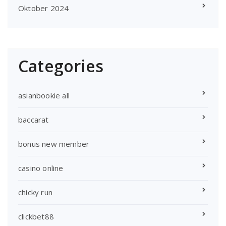
Oktober 2024
Categories
asianbookie all
baccarat
bonus new member
casino online
chicky run
clickbet88