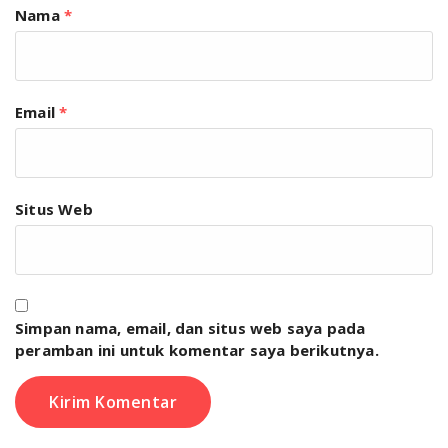
Nama
*
Email
*
Situs Web
Simpan nama, email, dan situs web saya pada
peramban ini untuk komentar saya berikutnya.