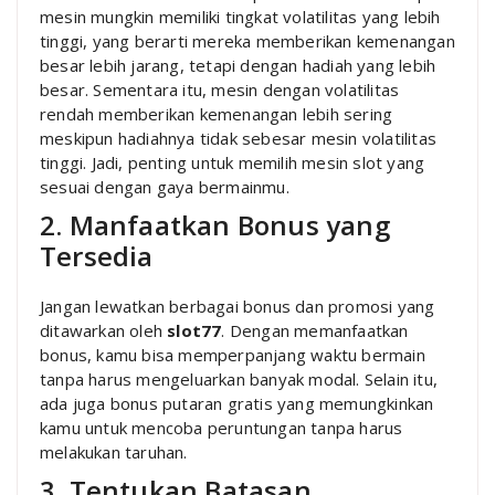
mesin mungkin memiliki tingkat volatilitas yang lebih
tinggi, yang berarti mereka memberikan kemenangan
besar lebih jarang, tetapi dengan hadiah yang lebih
besar. Sementara itu, mesin dengan volatilitas
rendah memberikan kemenangan lebih sering
meskipun hadiahnya tidak sebesar mesin volatilitas
tinggi. Jadi, penting untuk memilih mesin slot yang
sesuai dengan gaya bermainmu.
2. Manfaatkan Bonus yang
Tersedia
Jangan lewatkan berbagai bonus dan promosi yang
ditawarkan oleh
slot77
. Dengan memanfaatkan
bonus, kamu bisa memperpanjang waktu bermain
tanpa harus mengeluarkan banyak modal. Selain itu,
ada juga bonus putaran gratis yang memungkinkan
kamu untuk mencoba peruntungan tanpa harus
melakukan taruhan.
3. Tentukan Batasan