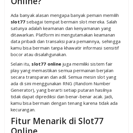
Online?
Ada banyak alasan mengapa banyak pemain memilih
slot77
sebagai tempat bermain slot mereka. Salah
satunya adalah keamanan dan kenyamanan yang
ditawarkan. Platform ini mengutamakan keamanan
data pribadi dan transaksi para pemainnya, sehingga
kamu bisa bermain tanpa khawatir informasi sensitif
bocor atau disalahgunakan.
Selain itu,
slot77 online
juga memiliki sistem fair
play yang memastikan semua permainan berjalan
secara transparan dan adil. Semua mesin slot yang
ada di sini menggunakan RNG (Random Number
Generator), yang berarti setiap putaran hasilnya
tidak dapat diprediksi dan benar-benar acak. Jadi,
kamu bisa bermain dengan tenang karena tidak ada
kecurangan.
Fitur Menarik di Slot77
Online