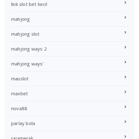
link slot bet kecil
mahjong
mahjong slot
mahjong ways 2
mahjong ways'
mauslot
maxbet
nova88
parlay bola
rajamerak