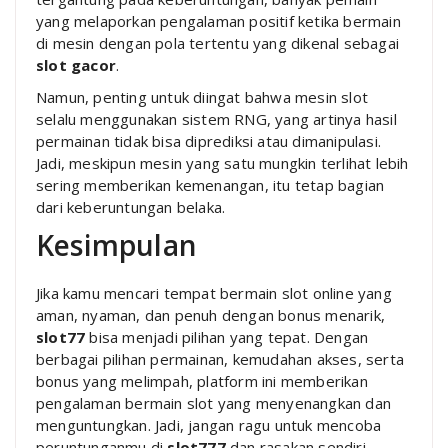
yang melaporkan pengalaman positif ketika bermain
di mesin dengan pola tertentu yang dikenal sebagai
slot gacor
.
Namun, penting untuk diingat bahwa mesin slot
selalu menggunakan sistem RNG, yang artinya hasil
permainan tidak bisa diprediksi atau dimanipulasi.
Jadi, meskipun mesin yang satu mungkin terlihat lebih
sering memberikan kemenangan, itu tetap bagian
dari keberuntungan belaka.
Kesimpulan
Jika kamu mencari tempat bermain slot online yang
aman, nyaman, dan penuh dengan bonus menarik,
slot77
bisa menjadi pilihan yang tepat. Dengan
berbagai pilihan permainan, kemudahan akses, serta
bonus yang melimpah, platform ini memberikan
pengalaman bermain slot yang menyenangkan dan
menguntungkan. Jadi, jangan ragu untuk mencoba
peruntunganmu di
slot777
dan rasakan sendiri