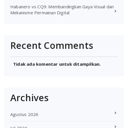
Habanero vs CQ9: Membandingkan Gaya Visual dan
Mekanisme Permainan Digital
Recent Comments
Tidak ada komentar untuk ditampilkan.
Archives
Agustus 2026
Juli 2026