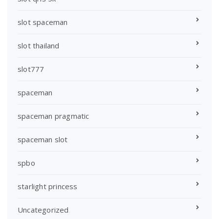
slot spaceman
slot thailand
slot777
spaceman
spaceman pragmatic
spaceman slot
spbo
starlight princess
Uncategorized