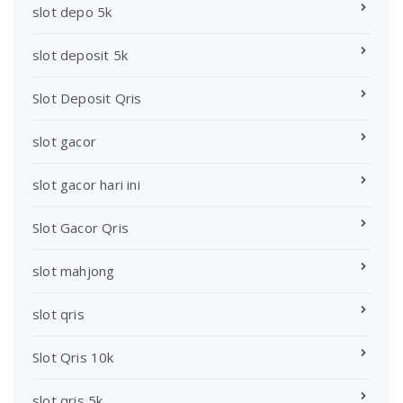
slot depo 5k
slot deposit 5k
Slot Deposit Qris
slot gacor
slot gacor hari ini
Slot Gacor Qris
slot mahjong
slot qris
Slot Qris 10k
slot qris 5k