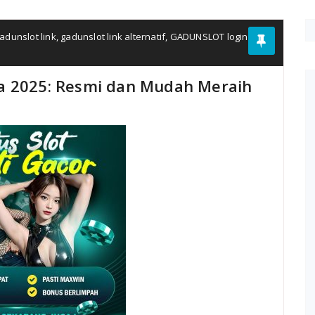
adunslot link
,
gadunslot link alternatif
,
GADUNSLOT login
,
rtp
a 2025: Resmi dan Mudah Meraih