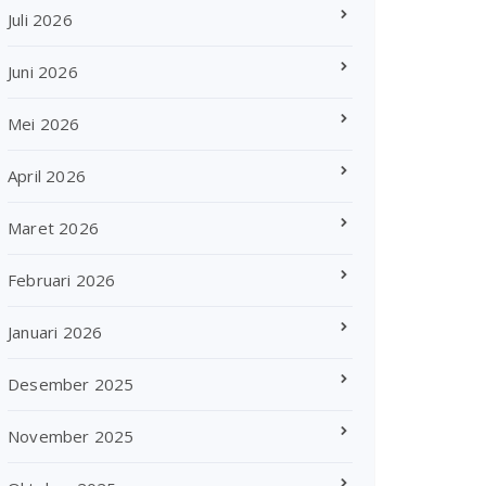
Juli 2026
Juni 2026
Mei 2026
April 2026
Maret 2026
Februari 2026
Januari 2026
Desember 2025
November 2025