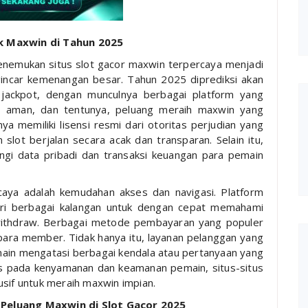
uk Maxwin di Tahun 2025
enemukan situs slot gacor maxwin terpercaya menjadi
incar kemenangan besar. Tahun 2025 diprediksi akan
jackpot, dengan munculnya berbagai platform yang
, aman, dan tentunya, peluang meraih maxwin yang
nya memiliki lisensi resmi dari otoritas perjudian yang
slot berjalan secara acak dan transparan. Selain itu,
gi data pribadi dan transaksi keuangan para pemain
rcaya adalah kemudahan akses dan navigasi. Platform
ari berbagai kalangan untuk dengan cepat memahami
withdraw. Berbagai metode pembayaran yang populer
ara member. Tidak hanya itu, layanan pelanggan yang
ain mengatasi berbagai kendala atau pertanyaan yang
s pada kenyamanan dan keamanan pemain, situs-situs
usif untuk meraih maxwin impian.
 Peluang Maxwin di Slot Gacor 2025