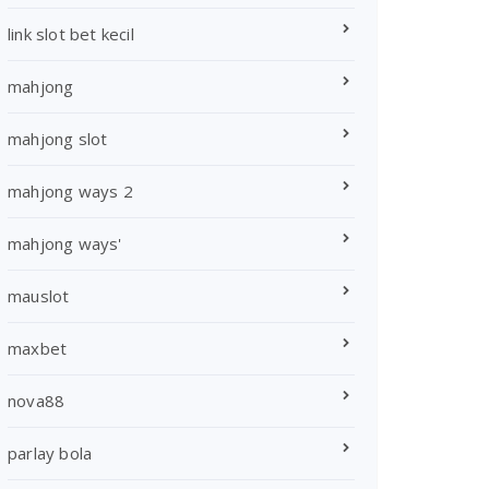
link slot bet kecil
mahjong
mahjong slot
mahjong ways 2
mahjong ways'
mauslot
maxbet
nova88
parlay bola