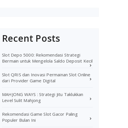
Recent Posts
Slot Depo 5000: Rekomendasi Strategi
Bermain untuk Mengelola Saldo Deposit Kecil
Slot QRIS dan Inovasi Permainan Slot Online
dari Provider Game Digital
MAHJONG WAYS : Strategi Jitu Taklukkan
Level Sulit Mahjong
Rekomendasi Game Slot Gacor Paling
Populer Bulan Ini