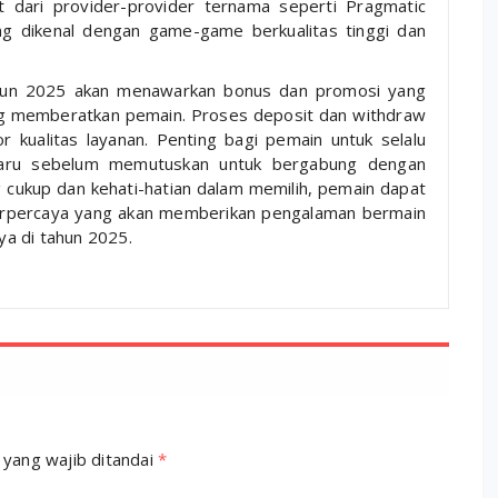
t dari provider-provider ternama seperti Pragmatic
ang dikenal dengan game-game berkualitas tinggi dan
 tahun 2025 akan menawarkan bonus dan promosi yang
ng memberatkan pemain. Proses deposit dan withdraw
 kualitas layanan. Penting bagi pemain untuk selalu
baru sebelum memutuskan untuk bergabung dengan
 cukup dan kehati-hatian dalam memilih, pemain dapat
erpercaya yang akan memberikan pengalaman bermain
a di tahun 2025.
 yang wajib ditandai
*