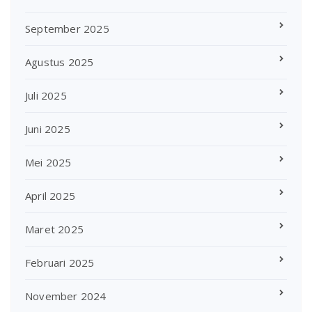
September 2025
Agustus 2025
Juli 2025
Juni 2025
Mei 2025
April 2025
Maret 2025
Februari 2025
November 2024