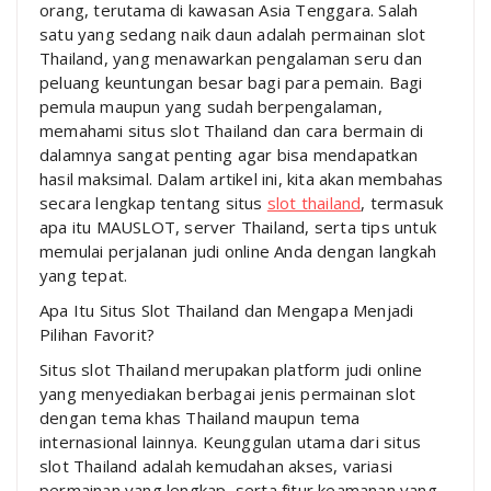
orang, terutama di kawasan Asia Tenggara. Salah
satu yang sedang naik daun adalah permainan slot
Thailand, yang menawarkan pengalaman seru dan
peluang keuntungan besar bagi para pemain. Bagi
pemula maupun yang sudah berpengalaman,
memahami situs slot Thailand dan cara bermain di
dalamnya sangat penting agar bisa mendapatkan
hasil maksimal. Dalam artikel ini, kita akan membahas
secara lengkap tentang situs
slot thailand
, termasuk
apa itu MAUSLOT, server Thailand, serta tips untuk
memulai perjalanan judi online Anda dengan langkah
yang tepat.
Apa Itu Situs Slot Thailand dan Mengapa Menjadi
Pilihan Favorit?
Situs slot Thailand merupakan platform judi online
yang menyediakan berbagai jenis permainan slot
dengan tema khas Thailand maupun tema
internasional lainnya. Keunggulan utama dari situs
slot Thailand adalah kemudahan akses, variasi
permainan yang lengkap, serta fitur keamanan yang