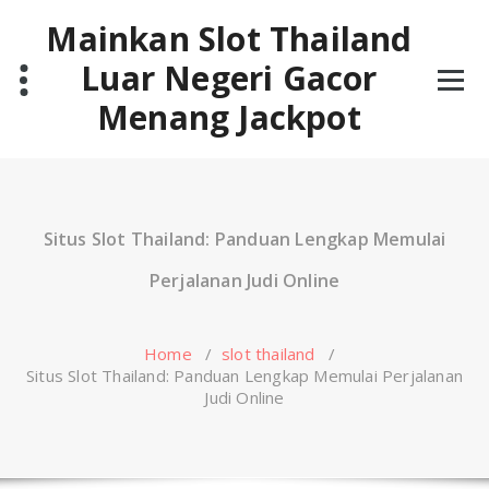
Skip
Mainkan Slot Thailand
to
content
Luar Negeri Gacor
Menang Jackpot
Situs Slot Thailand: Panduan Lengkap Memulai
Perjalanan Judi Online
Home
/
slot thailand
/
Situs Slot Thailand: Panduan Lengkap Memulai Perjalanan
Judi Online