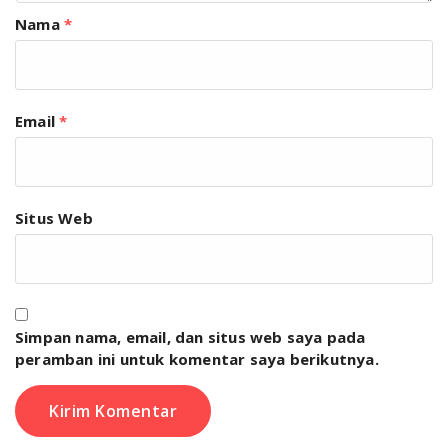
Nama
*
Email
*
Situs Web
Simpan nama, email, dan situs web saya pada
peramban ini untuk komentar saya berikutnya.