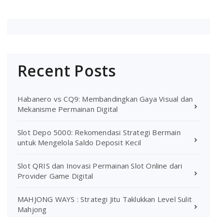
Recent Posts
Habanero vs CQ9: Membandingkan Gaya Visual dan
Mekanisme Permainan Digital
Slot Depo 5000: Rekomendasi Strategi Bermain
untuk Mengelola Saldo Deposit Kecil
Slot QRIS dan Inovasi Permainan Slot Online dari
Provider Game Digital
MAHJONG WAYS : Strategi Jitu Taklukkan Level Sulit
Mahjong