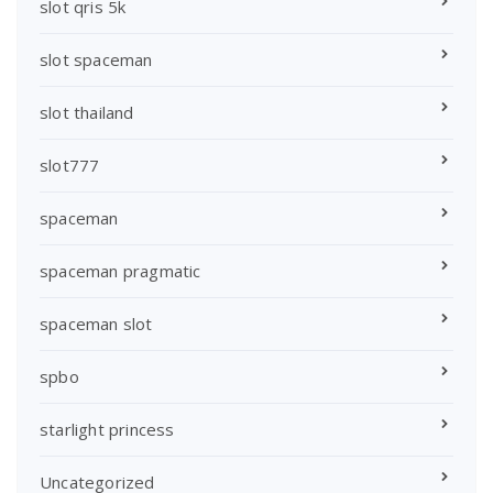
slot qris 5k
slot spaceman
slot thailand
slot777
spaceman
spaceman pragmatic
spaceman slot
spbo
starlight princess
Uncategorized