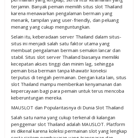
terjamin. Banyak pemain memilih situs slot Thailand
karena menawarkan pengalaman bermain yang
menarik, tampilan yang user-friendly, dan peluang
menang yang cukup menguntungkan.
Selain itu, keberadaan server Thailand dalam situs-
situs ini menjadi salah satu faktor utama yang
membuat pengalaman bermain semakin lancar dan
stabil. Situs slot server Thailand biasanya memiliki
kecepatan akses tinggi dan minim lag, sehingga
pemain bisa bermain tanpa khawatir koneksi
terputus di tengah permainan. Dengan kata lain, situs
slot Thailand mampu memberikan kenyamanan dan
kepercayaan bagi para pemain untuk terus mencoba
keberuntungan mereka.
MAUSLOT dan Popularitasnya di Dunia Slot Thailand
Salah satu nama yang cukup terkenal di kalangan
penggemar slot Thailand adalah MAUSLOT. Platform
ini dikenal karena koleksi permainan slot yang lengkap
serta sistem pembayaran yang transparan dan