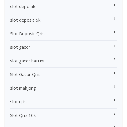
slot depo 5k
slot deposit 5k
Slot Deposit Qris
slot gacor
slot gacor hari ini
Slot Gacor Qris
slot mahjong
slot qris
Slot Qris 10k