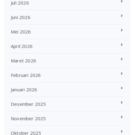
Juli 2026
Juni 2026
Mei 2026
April 2026
Maret 2026
Februari 2026
Januari 2026
Desember 2025
November 2025
Oktober 2025