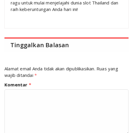
ragu untuk mulai menjelajahi dunia slot Thailand dan
raih keberuntungan Anda hari ini!
Tinggalkan Balasan
Alamat email Anda tidak akan dipublikasikan.
Ruas yang
wajib ditandai
*
Komentar
*