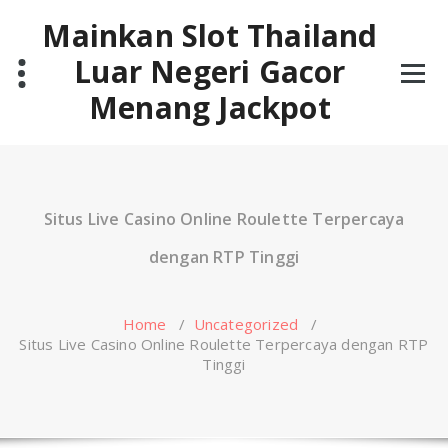
Skip
Mainkan Slot Thailand
to
content
Luar Negeri Gacor
Menang Jackpot
Situs Live Casino Online Roulette Terpercaya
dengan RTP Tinggi
Home
/
Uncategorized
/
Situs Live Casino Online Roulette Terpercaya dengan RTP
Tinggi