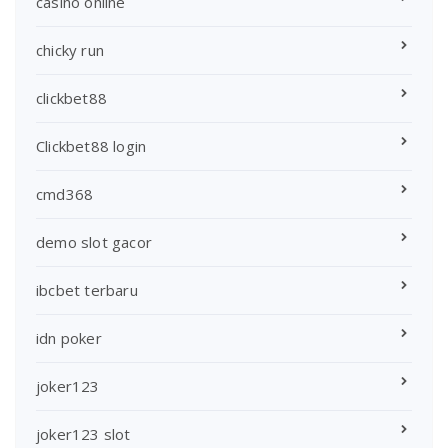
casino online
chicky run
clickbet88
Clickbet88 login
cmd368
demo slot gacor
ibcbet terbaru
idn poker
joker123
joker123 slot