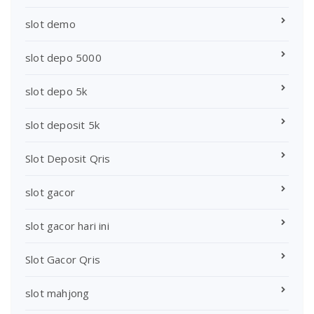
slot demo
slot depo 5000
slot depo 5k
slot deposit 5k
Slot Deposit Qris
slot gacor
slot gacor hari ini
Slot Gacor Qris
slot mahjong