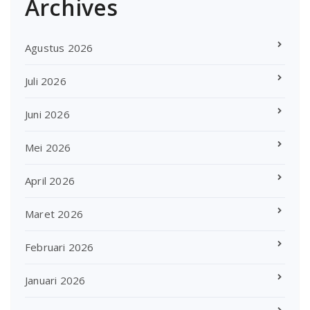
Archives
Agustus 2026
Juli 2026
Juni 2026
Mei 2026
April 2026
Maret 2026
Februari 2026
Januari 2026