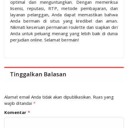
optimal dan menguntungkan. Dengan memeriksa
lisensi, reputasi, RTP, metode pembayaran, dan
layanan pelanggan, Anda dapat memastikan bahwa
Anda bermain di situs yang kredibel dan aman.
Nikmati keseruan permainan roulette dan siapkan diri
Anda untuk peluang menang yang lebih baik di dunia
perjudian online. Selamat bermain!
Tinggalkan Balasan
Alamat email Anda tidak akan dipublikasikan.
Ruas yang
wajib ditandai
*
Komentar
*