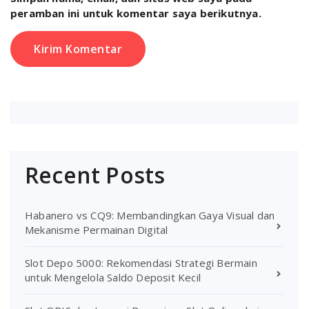
peramban ini untuk komentar saya berikutnya.
Recent Posts
Habanero vs CQ9: Membandingkan Gaya Visual dan
Mekanisme Permainan Digital
Slot Depo 5000: Rekomendasi Strategi Bermain
untuk Mengelola Saldo Deposit Kecil