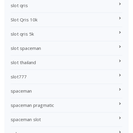
slot qris
Slot Qris 10k
slot qris 5k
slot spaceman
slot thailand
slot777
spaceman
spaceman pragmatic
spaceman slot