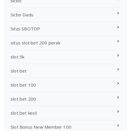
sicbo
Sicbo Dadu
Situs SBOTOP
situs slot bet 200 perak
slot 5k
slot bet
slot bet 100
slot bet 200
slot bet kecil
Slot Bonus New Member 100