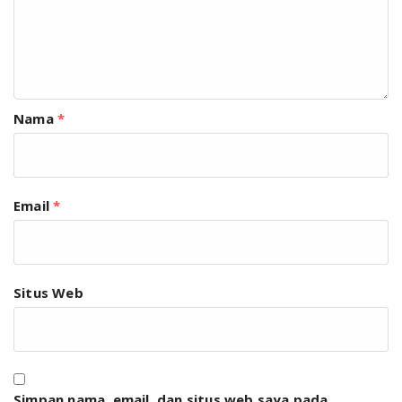
Nama
*
Email
*
Situs Web
Simpan nama, email, dan situs web saya pada