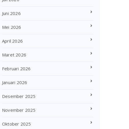
Juni 2026
Mei 2026
April 2026
Maret 2026
Februari 2026
Januari 2026
Desember 2025
November 2025
Oktober 2025