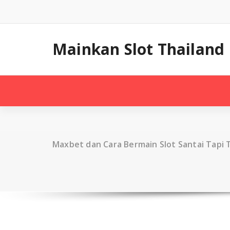
Skip
to
content
Mainkan Slot Thailand
Maxbet dan Cara Bermain Slot Santai Tapi