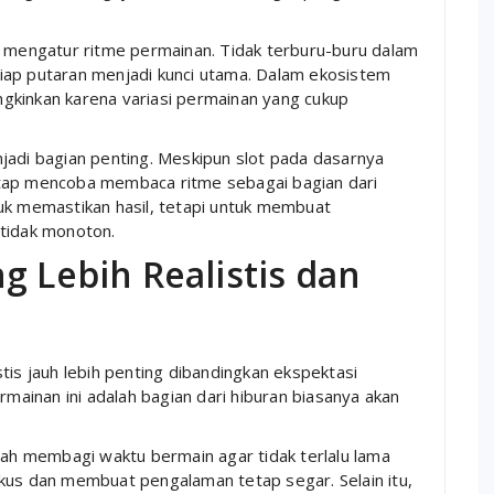
n mengatur ritme permainan. Tidak terburu-buru dalam
iap putaran menjadi kunci utama. Dalam ekosistem
gkinkan karena variasi permainan yang cukup
jadi bagian penting. Meskipun slot pada dasarnya
etap mencoba membaca ritme sebagai bagian dari
uk memastikan hasil, tetapi untuk membuat
 tidak monoton.
g Lebih Realistis dan
tis jauh lebih penting dibandingkan ekspektasi
ainan ini adalah bagian dari hiburan biasanya akan
lah membagi waktu bermain agar tidak terlalu lama
kus dan membuat pengalaman tetap segar. Selain itu,