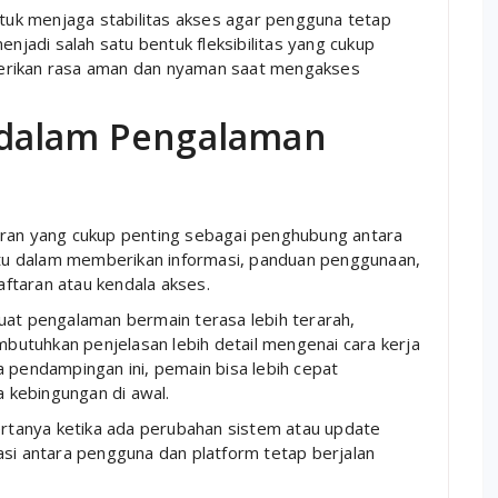
ntuk menjaga stabilitas akses agar pengguna tetap
enjadi salah satu bentuk fleksibilitas yang cukup
erikan rasa aman dan nyaman saat mengakses
 dalam Pengalaman
eran yang cukup penting sebagai penghubung antara
u dalam memberikan informasi, panduan penggunaan,
ftaran atau kendala akses.
t pengalaman bermain terasa lebih terarah,
utuhkan penjelasan lebih detail mengenai cara kerja
a pendampingan ini, pemain bisa lebih cepat
 kebingungan di awal.
bertanya ketika ada perubahan sistem atau update
asi antara pengguna dan platform tetap berjalan