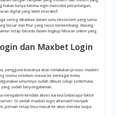
g bukan hanya karena ingin mencoba peruntungan,
ran digital yang lebih interaktif.
uga sering dikaitkan dalam satu ekosistem yang sama
ng besar dan fitur yang terus berkembang. Masing-
 namun tetap berada dalam lingkup hiburan online yang
ogin dan Maxbet Login
dia, pengguna biasanya akan melakukan proses maxbet
rbang utama sebelum masuk ke berbagai menu
g digunakan umumnya sudah dibuat cukup sederhana
n yang sudah berpengalaman.
na mengalami kendala akses karena beberapa faktor
rver. Di sinilah maxbet login alternatif menjadi
 ini, pemain tetap bisa masuk ke akun mereka tanpa