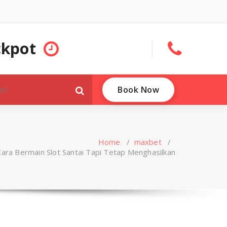
ckpot
Book Now
Home
/
maxbet
/
ara Bermain Slot Santai Tapi Tetap Menghasilkan