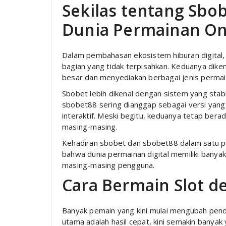
Sekilas tentang Sbo
Dunia Permainan On
Dalam pembahasan ekosistem hiburan digital,
bagian yang tidak terpisahkan. Keduanya diken
besar dan menyediakan berbagai jenis permain
Sbobet lebih dikenal dengan sistem yang stab
sbobet88 sering dianggap sebagai versi yang
interaktif. Meski begitu, keduanya tetap bera
masing-masing.
Kehadiran sbobet dan sbobet88 dalam satu 
bahwa dunia permainan digital memiliki banyak
masing-masing pengguna.
Cara Bermain Slot d
Banyak pemain yang kini mulai mengubah pende
utama adalah hasil cepat, kini semakin banya