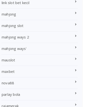
link slot bet kecil
mahjong
mahjong slot
mahjong ways 2
mahjong ways'
mauslot
maxbet
nova88
parlay bola
rajamerak