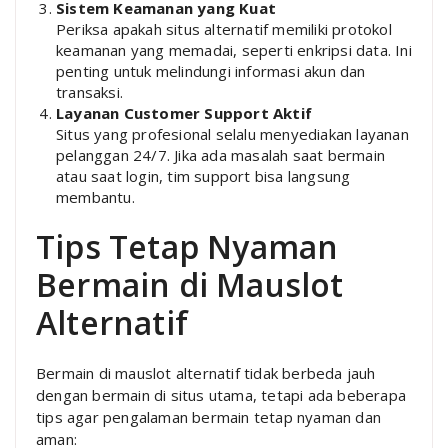
Sistem Keamanan yang Kuat
Periksa apakah situs alternatif memiliki protokol
keamanan yang memadai, seperti enkripsi data. Ini
penting untuk melindungi informasi akun dan
transaksi.
Layanan Customer Support Aktif
Situs yang profesional selalu menyediakan layanan
pelanggan 24/7. Jika ada masalah saat bermain
atau saat login, tim support bisa langsung
membantu.
Tips Tetap Nyaman
Bermain di Mauslot
Alternatif
Bermain di mauslot alternatif tidak berbeda jauh
dengan bermain di situs utama, tetapi ada beberapa
tips agar pengalaman bermain tetap nyaman dan
aman: