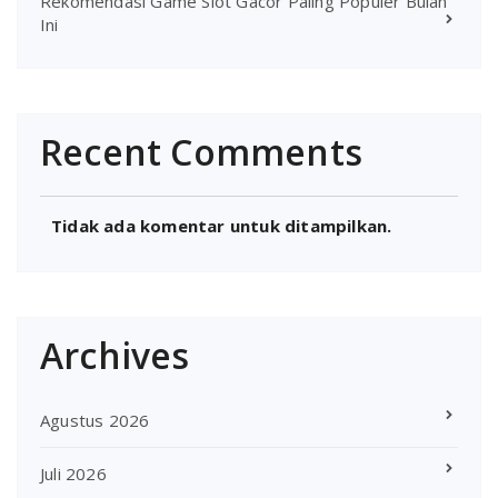
Rekomendasi Game Slot Gacor Paling Populer Bulan
Ini
Recent Comments
Tidak ada komentar untuk ditampilkan.
Archives
Agustus 2026
Juli 2026