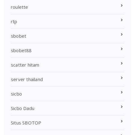
roulette
rtp
sbobet
sbobet88
scatter hitam
server thailand
sicbo
Sicbo Dadu
Situs SBOTOP