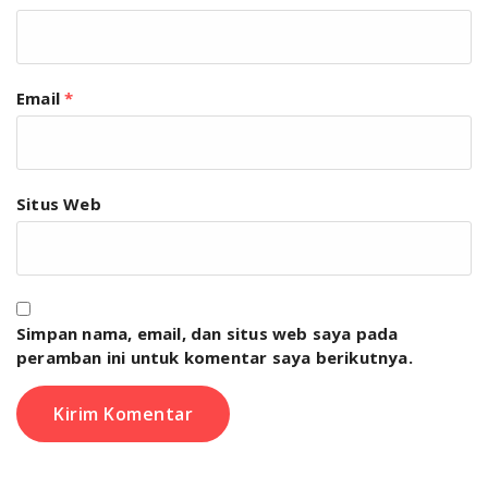
Email
*
Situs Web
Simpan nama, email, dan situs web saya pada
peramban ini untuk komentar saya berikutnya.