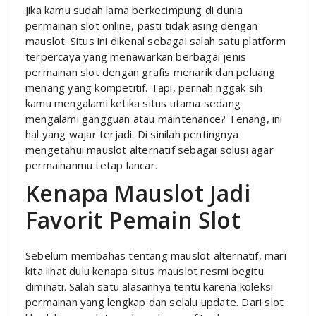
Jika kamu sudah lama berkecimpung di dunia
permainan slot online, pasti tidak asing dengan
mauslot. Situs ini dikenal sebagai salah satu platform
terpercaya yang menawarkan berbagai jenis
permainan slot dengan grafis menarik dan peluang
menang yang kompetitif. Tapi, pernah nggak sih
kamu mengalami ketika situs utama sedang
mengalami gangguan atau maintenance? Tenang, ini
hal yang wajar terjadi. Di sinilah pentingnya
mengetahui mauslot alternatif sebagai solusi agar
permainanmu tetap lancar.
Kenapa Mauslot Jadi
Favorit Pemain Slot
Sebelum membahas tentang mauslot alternatif, mari
kita lihat dulu kenapa situs mauslot resmi begitu
diminati. Salah satu alasannya tentu karena koleksi
permainan yang lengkap dan selalu update. Dari slot