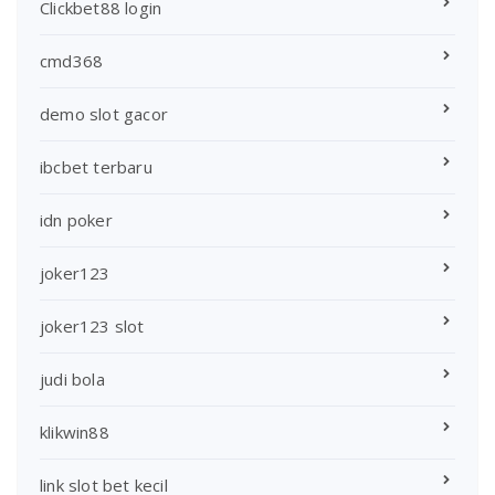
Clickbet88 login
cmd368
demo slot gacor
ibcbet terbaru
idn poker
joker123
joker123 slot
judi bola
klikwin88
link slot bet kecil