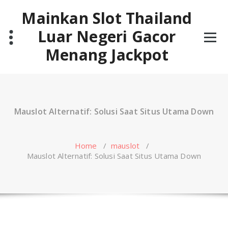
Skip
Mainkan Slot Thailand
to
content
Luar Negeri Gacor
Menang Jackpot
Mauslot Alternatif: Solusi Saat Situs Utama Down
Home
/
mauslot
/
Mauslot Alternatif: Solusi Saat Situs Utama Down