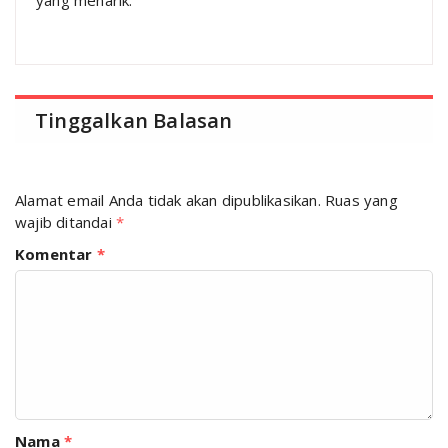
Tinggalkan Balasan
Alamat email Anda tidak akan dipublikasikan.
Ruas yang
wajib ditandai
*
Komentar
*
Nama
*