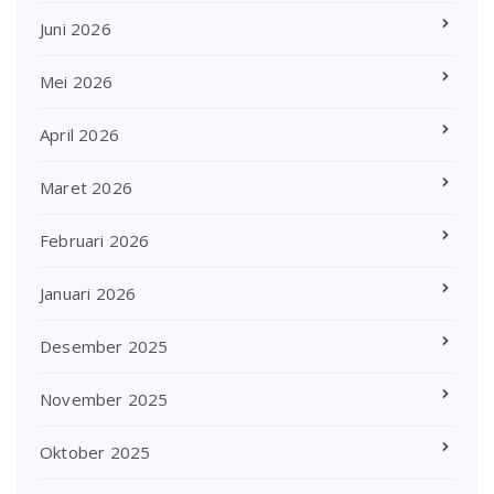
Juni 2026
Mei 2026
April 2026
Maret 2026
Februari 2026
Januari 2026
Desember 2025
November 2025
Oktober 2025