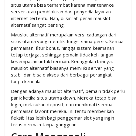
situs utama bisa terhambat karena maintenance
server atau pemblokiran dari penyedia layanan
internet tertentu. Nah, di sinilah peran mauslot
alternatif sangat penting.
Mauslot alternatif merupakan versi cadangan dari
situs utama yang memiliki fungsi sama persis. Semua
permainan, fitur bonus, hingga sistem keamanan
tetap terjaga, sehingga pemain tidak kehilangan
kesempatan untuk bermain. Keunggulan lainnya,
mauslot alternatif biasanya memiliki server yang
stabil dan bisa diakses dari berbagai perangkat
tanpa kendala.
Dengan adanya mauslot alternatif, pemain tidak perlu
panik ketika situs utama down. Mereka tetap bisa
login, melakukan deposit, dan menikmati semua
permainan favorit mereka. Ini tentu memberikan
fleksibilitas lebih bagi penggemar slot yang ingin
terus bermain tanpa gangguan.