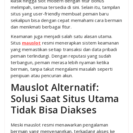
klasik hingga slot modern dengan fitur bonus
melimpah, semua tersedia di sini. Selain itu, tampilan
situs yang user-friendly membuat pemain baru
sekalipun bisa dengan cepat memahami cara bermain
dan menikmati berbagai fitur.
Keamanan juga menjadi salah satu alasan utama.
Situs
mauslot
resmi menerapkan sistem keamanan
yang memastikan setiap transaksi dan data pribadi
pemain terlindungi. Dengan reputasi yang sudah
terbangun, pemain merasa lebih nyaman ketika
bermain, tanpa takut mengalami masalah seperti
penipuan atau pencurian akun.
Mauslot Alternatif:
Solusi Saat Situs Utama
Tidak Bisa Diakses
Meski mauslot resmi menawarkan pengalaman
bermain yang menyenangkan, terkadang akses ke