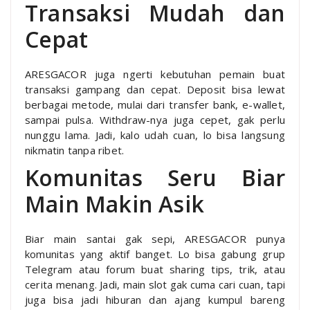
Transaksi Mudah dan
Cepat
ARESGACOR juga ngerti kebutuhan pemain buat
transaksi gampang dan cepat. Deposit bisa lewat
berbagai metode, mulai dari transfer bank, e-wallet,
sampai pulsa. Withdraw-nya juga cepet, gak perlu
nunggu lama. Jadi, kalo udah cuan, lo bisa langsung
nikmatin tanpa ribet.
Komunitas Seru Biar
Main Makin Asik
Biar main santai gak sepi, ARESGACOR punya
komunitas yang aktif banget. Lo bisa gabung grup
Telegram atau forum buat sharing tips, trik, atau
cerita menang. Jadi, main slot gak cuma cari cuan, tapi
juga bisa jadi hiburan dan ajang kumpul bareng