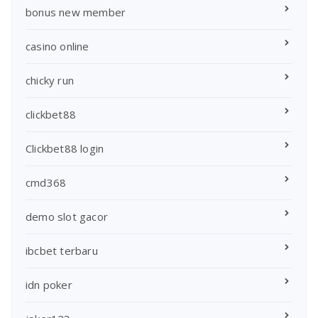
bonus new member
casino online
chicky run
clickbet88
Clickbet88 login
cmd368
demo slot gacor
ibcbet terbaru
idn poker