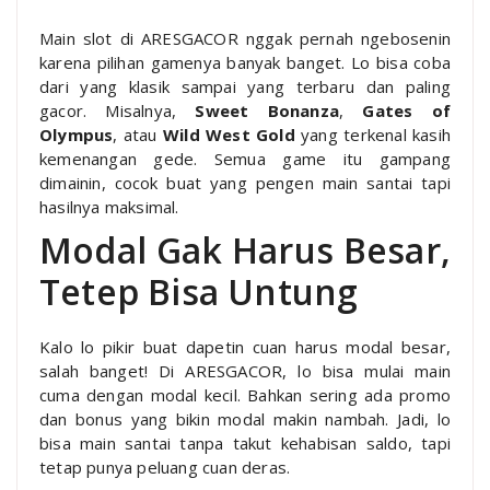
Main slot di ARESGACOR nggak pernah ngebosenin
karena pilihan gamenya banyak banget. Lo bisa coba
dari yang klasik sampai yang terbaru dan paling
gacor. Misalnya,
Sweet Bonanza
,
Gates of
Olympus
, atau
Wild West Gold
yang terkenal kasih
kemenangan gede. Semua game itu gampang
dimainin, cocok buat yang pengen main santai tapi
hasilnya maksimal.
Modal Gak Harus Besar,
Tetep Bisa Untung
Kalo lo pikir buat dapetin cuan harus modal besar,
salah banget! Di ARESGACOR, lo bisa mulai main
cuma dengan modal kecil. Bahkan sering ada promo
dan bonus yang bikin modal makin nambah. Jadi, lo
bisa main santai tanpa takut kehabisan saldo, tapi
tetap punya peluang cuan deras.