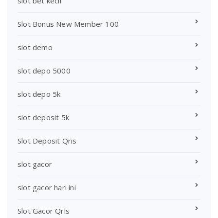
slot bet kecil
Slot Bonus New Member 100
slot demo
slot depo 5000
slot depo 5k
slot deposit 5k
Slot Deposit Qris
slot gacor
slot gacor hari ini
Slot Gacor Qris