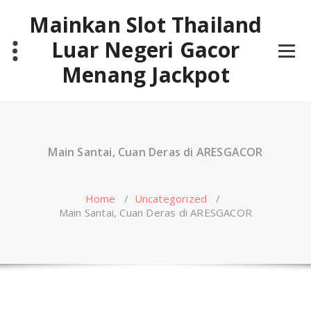
Skip
Mainkan Slot Thailand
to
content
Luar Negeri Gacor
Menang Jackpot
Main Santai, Cuan Deras di ARESGACOR
Home
/
Uncategorized
/
Main Santai, Cuan Deras di ARESGACOR