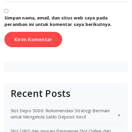
Simpan nama, email, dan situs web saya pada
peramban ini untuk komentar saya berikutnya.
Recent Posts
Slot Depo 5000: Rekomendasi Strategi Bermain
untuk Mengelola Saldo Deposit Kecil
Slot QRIS dan Inovasi Permainan Slot Online dari