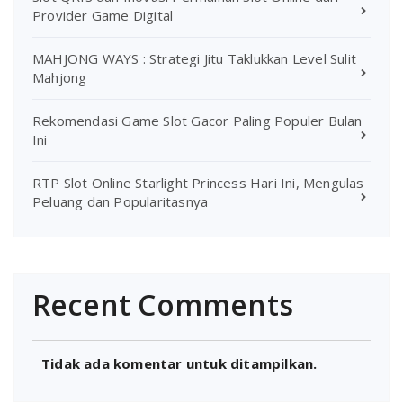
Provider Game Digital
MAHJONG WAYS : Strategi Jitu Taklukkan Level Sulit
Mahjong
Rekomendasi Game Slot Gacor Paling Populer Bulan
Ini
RTP Slot Online Starlight Princess Hari Ini, Mengulas
Peluang dan Popularitasnya
Recent Comments
Tidak ada komentar untuk ditampilkan.