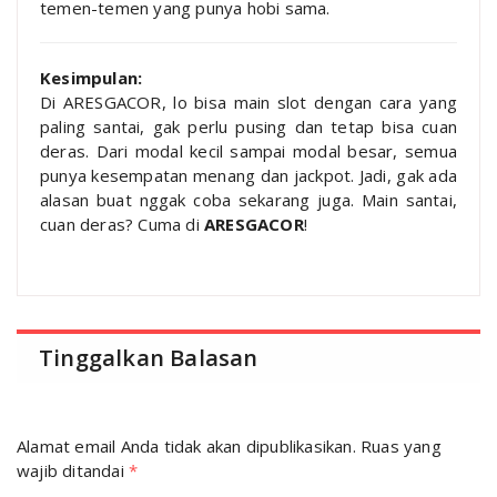
temen-temen yang punya hobi sama.
Kesimpulan:
Di ARESGACOR, lo bisa main slot dengan cara yang
paling santai, gak perlu pusing dan tetap bisa cuan
deras. Dari modal kecil sampai modal besar, semua
punya kesempatan menang dan jackpot. Jadi, gak ada
alasan buat nggak coba sekarang juga. Main santai,
cuan deras? Cuma di
ARESGACOR
!
Tinggalkan Balasan
Alamat email Anda tidak akan dipublikasikan.
Ruas yang
wajib ditandai
*