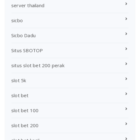
server thailand
sicbo
Sicbo Dadu
Situs SBOTOP
situs slot bet 200 perak
slot 5k
slot bet
slot bet 100
slot bet 200