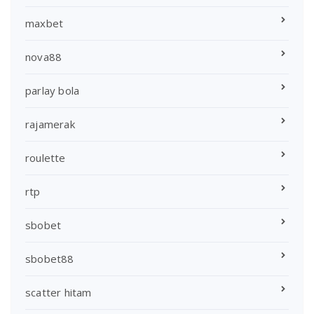
maxbet
nova88
parlay bola
rajamerak
roulette
rtp
sbobet
sbobet88
scatter hitam