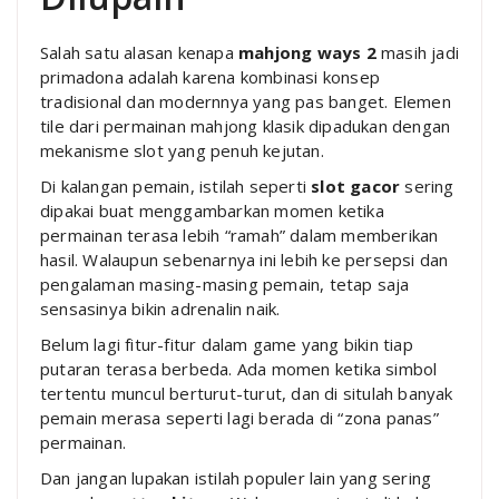
Salah satu alasan kenapa
mahjong ways 2
masih jadi
primadona adalah karena kombinasi konsep
tradisional dan modernnya yang pas banget. Elemen
tile dari permainan mahjong klasik dipadukan dengan
mekanisme slot yang penuh kejutan.
Di kalangan pemain, istilah seperti
slot gacor
sering
dipakai buat menggambarkan momen ketika
permainan terasa lebih “ramah” dalam memberikan
hasil. Walaupun sebenarnya ini lebih ke persepsi dan
pengalaman masing-masing pemain, tetap saja
sensasinya bikin adrenalin naik.
Belum lagi fitur-fitur dalam game yang bikin tiap
putaran terasa berbeda. Ada momen ketika simbol
tertentu muncul berturut-turut, dan di situlah banyak
pemain merasa seperti lagi berada di “zona panas”
permainan.
Dan jangan lupakan istilah populer lain yang sering