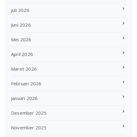
Juli 2026
Juni 2026
Mei 2026
April 2026
Maret 2026
Februari 2026
Januari 2026
Desember 2025
November 2025