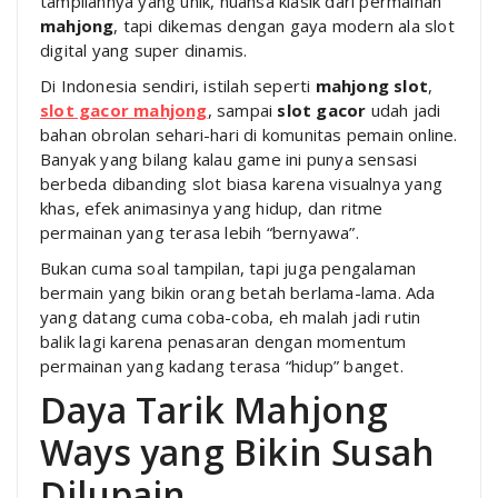
tampilannya yang unik, nuansa klasik dari permainan
mahjong
, tapi dikemas dengan gaya modern ala slot
digital yang super dinamis.
Di Indonesia sendiri, istilah seperti
mahjong slot
,
slot gacor mahjong
, sampai
slot gacor
udah jadi
bahan obrolan sehari-hari di komunitas pemain online.
Banyak yang bilang kalau game ini punya sensasi
berbeda dibanding slot biasa karena visualnya yang
khas, efek animasinya yang hidup, dan ritme
permainan yang terasa lebih “bernyawa”.
Bukan cuma soal tampilan, tapi juga pengalaman
bermain yang bikin orang betah berlama-lama. Ada
yang datang cuma coba-coba, eh malah jadi rutin
balik lagi karena penasaran dengan momentum
permainan yang kadang terasa “hidup” banget.
Daya Tarik Mahjong
Ways yang Bikin Susah
Dilupain