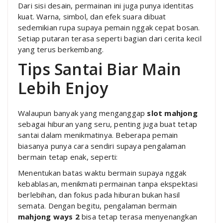
Dari sisi desain, permainan ini juga punya identitas
kuat. Warna, simbol, dan efek suara dibuat
sedemikian rupa supaya pemain nggak cepat bosan.
Setiap putaran terasa seperti bagian dari cerita kecil
yang terus berkembang.
Tips Santai Biar Main
Lebih Enjoy
Walaupun banyak yang menganggap
slot mahjong
sebagai hiburan yang seru, penting juga buat tetap
santai dalam menikmatinya. Beberapa pemain
biasanya punya cara sendiri supaya pengalaman
bermain tetap enak, seperti:
Menentukan batas waktu bermain supaya nggak
kebablasan, menikmati permainan tanpa ekspektasi
berlebihan, dan fokus pada hiburan bukan hasil
semata. Dengan begitu, pengalaman bermain
mahjong ways 2
bisa tetap terasa menyenangkan