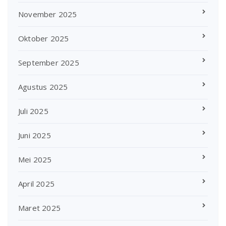
November 2025
Oktober 2025
September 2025
Agustus 2025
Juli 2025
Juni 2025
Mei 2025
April 2025
Maret 2025