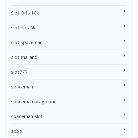
Slot Qris 10k
slot qris 5k
slot spaceman
slot thailand
slot777
spaceman
spaceman pragmatic
spaceman slot
spbo