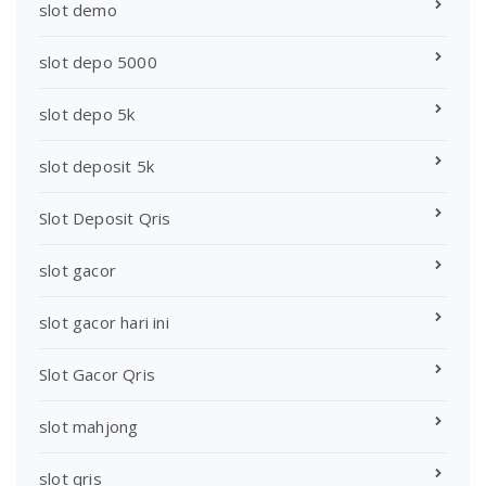
slot demo
slot depo 5000
slot depo 5k
slot deposit 5k
Slot Deposit Qris
slot gacor
slot gacor hari ini
Slot Gacor Qris
slot mahjong
slot qris