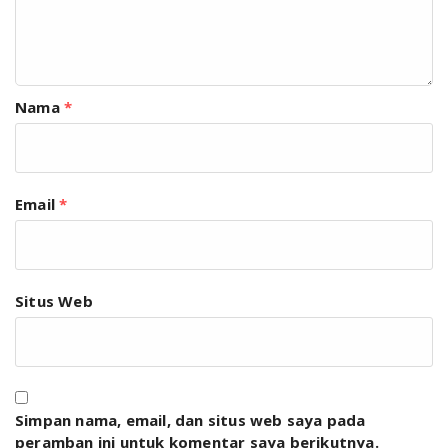
Nama
*
Email
*
Situs Web
Simpan nama, email, dan situs web saya pada
peramban ini untuk komentar saya berikutnya.