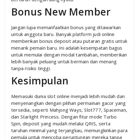
Bonus New Member
Jangan lupa memanfaatkan bonus yang ditawarkan
untuk anggota baru. Banyak platform judi online
memberikan bonus deposit atau putaran gratis untuk
menarik pemain baru. Ini adalah kesempatan bagus
untuk memulai dengan modal tambahan, memberikan
lebih banyak peluang untuk bermain dan menang
tanpa risiko tinggi.
Kesimpulan
Memasuki dunia slot online menjadi lebih mudah dan
menyenangkan dengan pilihan permainan gacor yang
tersedia, seperti Mahjong Ways, Slot777, Spaceman,
dan Starlight Princess. Dengan fitur mode Turbo
Spin, deposit yang mudah melalui QRIS, serta
taruhan minimal yang terjangkau, memungkinkan para
pemula untuk mencoba peruntungan mereka tanpa