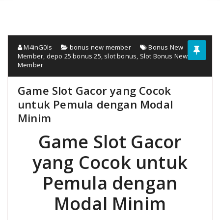
M4inG0ls
bonus new member
Bonus New
Member
,
depo 25 bonus 25
,
slot bonus
,
Slot Bonus New
Member
Game Slot Gacor yang Cocok
untuk Pemula dengan Modal
Minim
Game Slot Gacor
yang Cocok untuk
Pemula dengan
Modal Minim