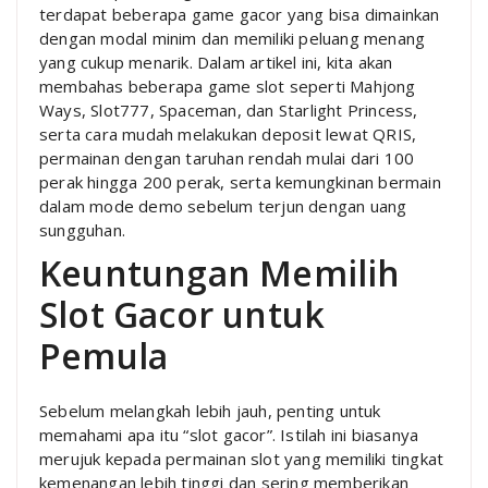
terdapat beberapa game gacor yang bisa dimainkan
dengan modal minim dan memiliki peluang menang
yang cukup menarik. Dalam artikel ini, kita akan
membahas beberapa game slot seperti Mahjong
Ways, Slot777, Spaceman, dan Starlight Princess,
serta cara mudah melakukan deposit lewat QRIS,
permainan dengan taruhan rendah mulai dari 100
perak hingga 200 perak, serta kemungkinan bermain
dalam mode demo sebelum terjun dengan uang
sungguhan.
Keuntungan Memilih
Slot Gacor untuk
Pemula
Sebelum melangkah lebih jauh, penting untuk
memahami apa itu “slot gacor”. Istilah ini biasanya
merujuk kepada permainan slot yang memiliki tingkat
kemenangan lebih tinggi dan sering memberikan