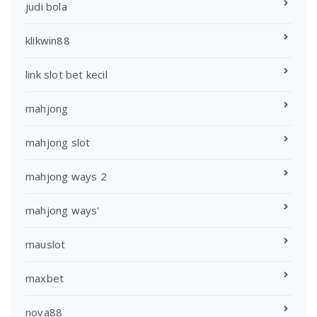
judi bola
klikwin88
link slot bet kecil
mahjong
mahjong slot
mahjong ways 2
mahjong ways'
mauslot
maxbet
nova88