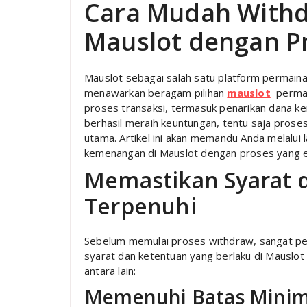
Cara Mudah With
Mauslot dengan P
Mauslot sebagai salah satu platform permaina
menawarkan beragam pilihan
mauslot
permai
proses transaksi, termasuk penarikan dana k
berhasil meraih keuntungan, tentu saja prose
utama. Artikel ini akan memandu Anda melalui
kemenangan di Mauslot dengan proses yang ef
Memastikan Syarat 
Terpenuhi
Sebelum memulai proses withdraw, sangat p
syarat dan ketentuan yang berlaku di Mauslot 
antara lain:
Memenuhi Batas Mini