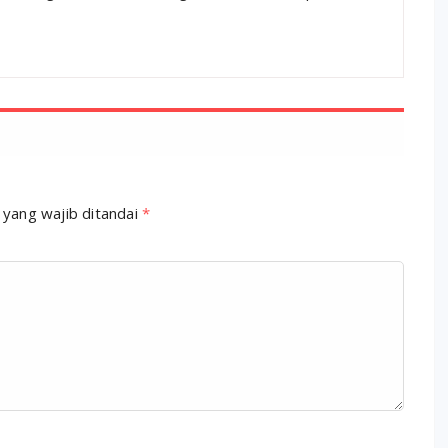
 yang wajib ditandai
*