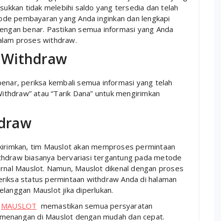
asukkan tidak melebihi saldo yang tersedia dan telah
ode pembayaran yang Anda inginkan dan lengkapi
dengan benar. Pastikan semua informasi yang Anda
alam proses withdraw.
 Withdraw
benar, periksa kembali semua informasi yang telah
“Withdraw” atau “Tarik Dana” untuk mengirimkan
draw
ikirimkan, tim Mauslot akan memproses permintaan
thdraw biasanya bervariasi tergantung pada metode
ernal Mauslot. Namun, Mauslot dikenal dengan proses
eriksa status permintaan withdraw Anda di halaman
langgan Mauslot jika diperlukan.
n
MAUSLOT
memastikan semua persyaratan
emenangan di Mauslot dengan mudah dan cepat.