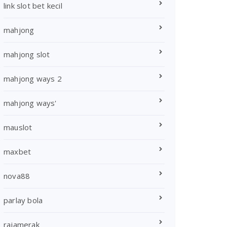
link slot bet kecil
mahjong
mahjong slot
mahjong ways 2
mahjong ways'
mauslot
maxbet
nova88
parlay bola
rajamerak