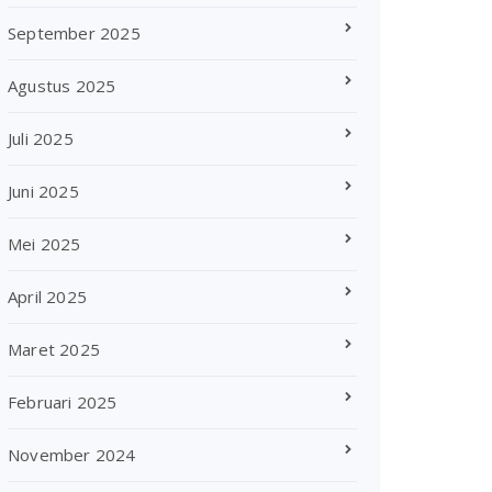
September 2025
Agustus 2025
Juli 2025
Juni 2025
Mei 2025
April 2025
Maret 2025
Februari 2025
November 2024