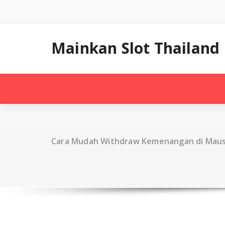
Skip
to
content
Mainkan Slot Thailand
Cara Mudah Withdraw Kemenangan di Maus