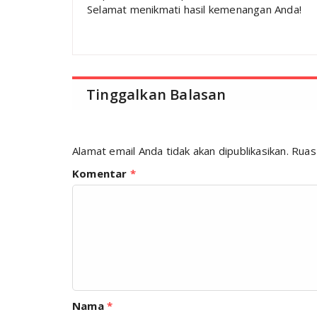
Selamat menikmati hasil kemenangan Anda!
Tinggalkan Balasan
Alamat email Anda tidak akan dipublikasikan.
Ruas
Komentar
*
Nama
*