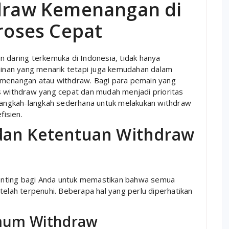
draw Kemenangan di
roses Cepat
n daring terkemuka di Indonesia, tidak hanya
nan yang menarik tetapi juga kemudahan dalam
emenangan atau withdraw. Bagi para pemain yang
s withdraw yang cepat dan mudah menjadi prioritas
 langkah-langkah sederhana untuk melakukan withdraw
isien.
dan Ketentuan Withdraw
enting bagi Anda untuk memastikan bahwa semua
telah terpenuhi. Beberapa hal yang perlu diperhatikan
mum Withdraw