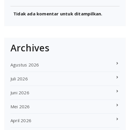
Tidak ada komentar untuk ditampilkan.
Archives
Agustus 2026
Juli 2026
Juni 2026
Mei 2026
April 2026