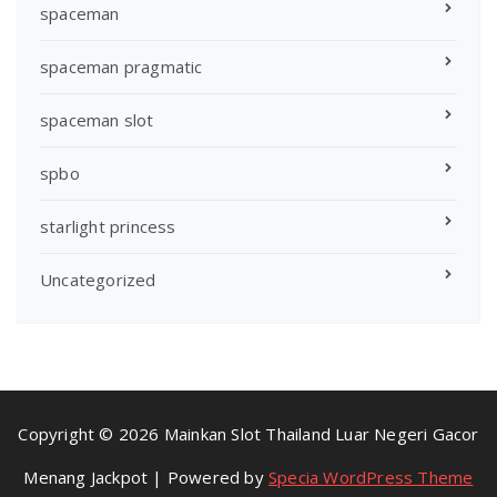
spaceman
spaceman pragmatic
spaceman slot
spbo
starlight princess
Uncategorized
Copyright © 2026 Mainkan Slot Thailand Luar Negeri Gacor
Menang Jackpot | Powered by
Specia WordPress Theme