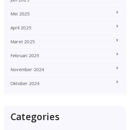
Mei 2025
April 2025
Maret 2025
Februari 2025
November 2024
Oktober 2024
Categories