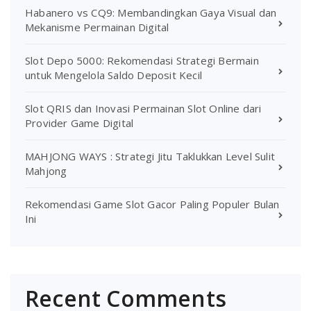
Habanero vs CQ9: Membandingkan Gaya Visual dan
Mekanisme Permainan Digital
Slot Depo 5000: Rekomendasi Strategi Bermain
untuk Mengelola Saldo Deposit Kecil
Slot QRIS dan Inovasi Permainan Slot Online dari
Provider Game Digital
MAHJONG WAYS : Strategi Jitu Taklukkan Level Sulit
Mahjong
Rekomendasi Game Slot Gacor Paling Populer Bulan
Ini
Recent Comments