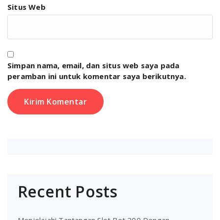
Situs Web
Simpan nama, email, dan situs web saya pada
peramban ini untuk komentar saya berikutnya.
Recent Posts
Menjelajahi Tantangan Slot Bet 200 Dengan