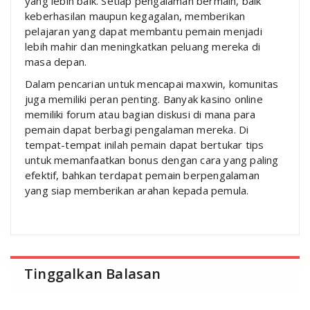
yang lebih baik. Setiap pengalaman bermain, baik
keberhasilan maupun kegagalan, memberikan
pelajaran yang dapat membantu pemain menjadi
lebih mahir dan meningkatkan peluang mereka di
masa depan.
Dalam pencarian untuk mencapai maxwin, komunitas
juga memiliki peran penting. Banyak kasino online
memiliki forum atau bagian diskusi di mana para
pemain dapat berbagi pengalaman mereka. Di
tempat-tempat inilah pemain dapat bertukar tips
untuk memanfaatkan bonus dengan cara yang paling
efektif, bahkan terdapat pemain berpengalaman
yang siap memberikan arahan kepada pemula.
Tinggalkan Balasan