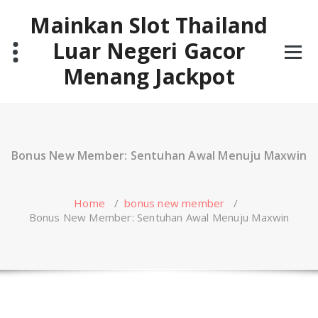
Skip
Mainkan Slot Thailand
to
content
Luar Negeri Gacor
Menang Jackpot
Bonus New Member: Sentuhan Awal Menuju Maxwin
Home
/
bonus new member
/
Bonus New Member: Sentuhan Awal Menuju Maxwin