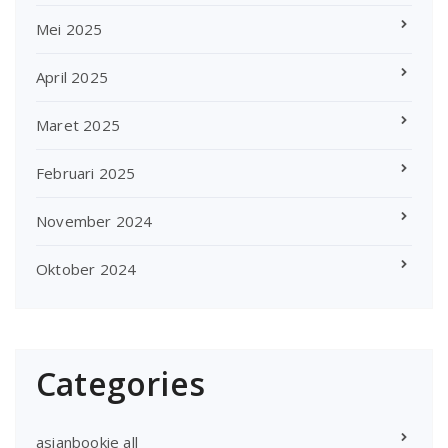
Mei 2025
April 2025
Maret 2025
Februari 2025
November 2024
Oktober 2024
Categories
asianbookie all