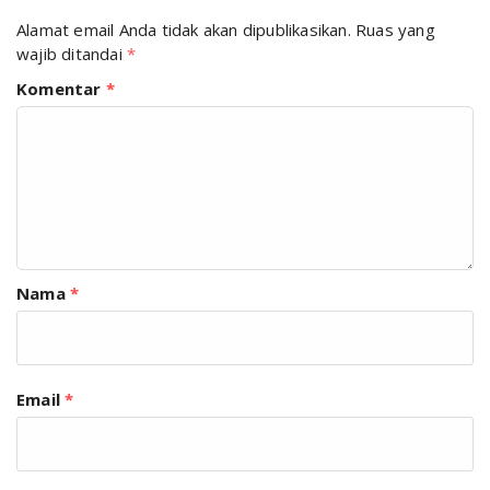
Alamat email Anda tidak akan dipublikasikan.
Ruas yang
wajib ditandai
*
Komentar
*
Nama
*
Email
*