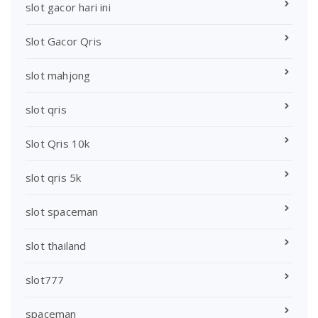
slot gacor hari ini
Slot Gacor Qris
slot mahjong
slot qris
Slot Qris 10k
slot qris 5k
slot spaceman
slot thailand
slot777
spaceman