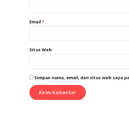
Email
*
Situs Web
Simpan nama, email, dan situs web saya p