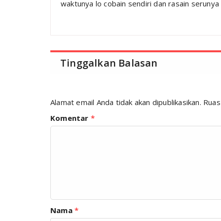
waktunya lo cobain sendiri dan rasain seruny
Tinggalkan Balasan
Alamat email Anda tidak akan dipublikasikan.
Ruas
Komentar
*
Nama
*