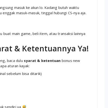
langsung masuk ke akun lo. Kadang butuh waktu
au enggak masuk-masuk, tinggal hubungi CS-nya aja.
tu buat main game, beli item, atau transaksi lainnya
arat & Ketentuannya Ya!
eng, baca dulu
syarat & ketentuan
bonus new
apa aturan kayak:
nal sebelum bisa ditarik)
uk sendiri ya