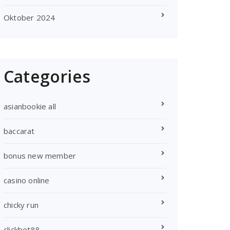
Oktober 2024
Categories
asianbookie all
baccarat
bonus new member
casino online
chicky run
clickbet88