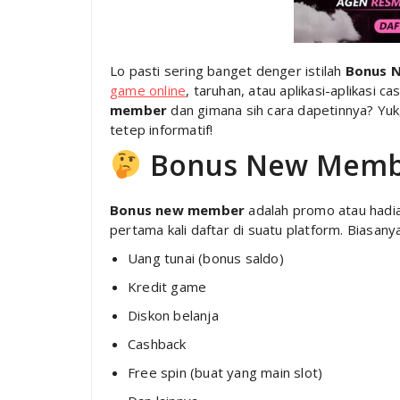
Lo pasti sering banget denger istilah
Bonus 
game online
, taruhan, atau aplikasi-aplikasi 
member
dan gimana sih cara dapetinnya? Yuk
tetep informatif!
Bonus New Member
Bonus new member
adalah promo atau hadia
pertama kali daftar di suatu platform. Biasany
Uang tunai (bonus saldo)
Kredit game
Diskon belanja
Cashback
Free spin (buat yang main slot)