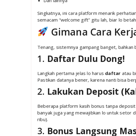
Dan lainnya
Singkatnya, ini cara platform menarik perhatia
semacam “welcome gift” gitu lah, biar lo betah
Gimana Cara Ker
Tenang, sistemnya gampang banget, bahkan bu
1.
Daftar Dulu Dong!
Langkah pertama jelas lo harus
daftar
atau bi
Pastikan datanya bener, karena nanti bisa ber
2.
Lakukan Deposit (Ka
Beberapa platform kasih bonus tanpa deposit
banyak juga yang mewajibkan lo untuk setor d
ribu).
3.
Bonus Langsung Mas