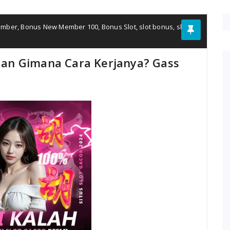
ember
,
Bonus New Member 100
,
Bonus Slot
,
slot bonus
,
slot
an Gimana Cara Kerjanya? Gass