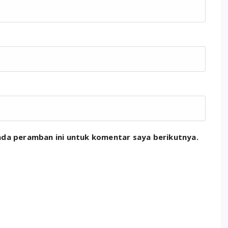
ada peramban ini untuk komentar saya berikutnya.