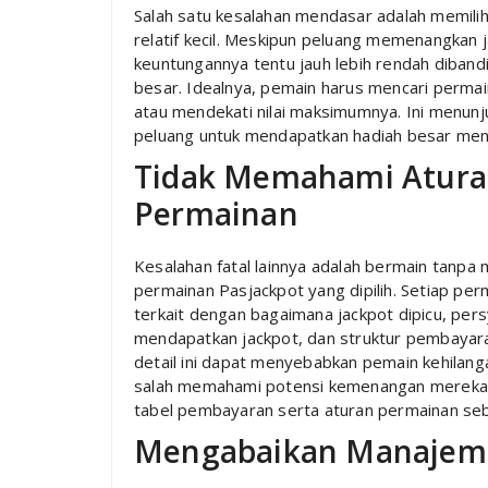
Salah satu kesalahan mendasar adalah memilih
relatif kecil. Meskipun peluang memenangkan j
keuntungannya tentu jauh lebih rendah diband
besar. Idealnya, pemain harus mencari perma
atau mendekati nilai maksimumnya. Ini menun
peluang untuk mendapatkan hadiah besar menj
Tidak Memahami Atura
Permainan
Kesalahan fatal lainnya adalah bermain tan
permainan Pasjackpot yang dipilih. Setiap pe
terkait dengan bagaimana jackpot dipicu, pe
mendapatkan jackpot, dan struktur pembayaran
detail ini dapat menyebabkan pemain kehila
salah memahami potensi kemenangan mereka
tabel pembayaran serta aturan permainan seb
Mengabaikan Manajeme