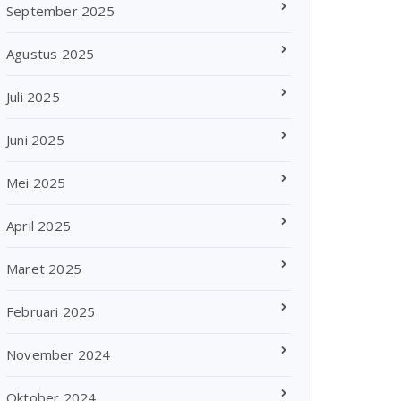
September 2025
Agustus 2025
Juli 2025
Juni 2025
Mei 2025
April 2025
Maret 2025
Februari 2025
November 2024
Oktober 2024