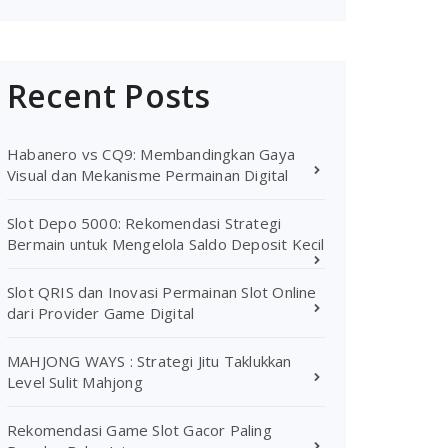
Recent Posts
Habanero vs CQ9: Membandingkan Gaya
Visual dan Mekanisme Permainan Digital
Slot Depo 5000: Rekomendasi Strategi
Bermain untuk Mengelola Saldo Deposit Kecil
Slot QRIS dan Inovasi Permainan Slot Online
dari Provider Game Digital
MAHJONG WAYS : Strategi Jitu Taklukkan
Level Sulit Mahjong
Rekomendasi Game Slot Gacor Paling