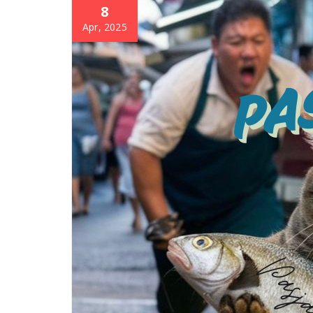
8
Apr, 2025